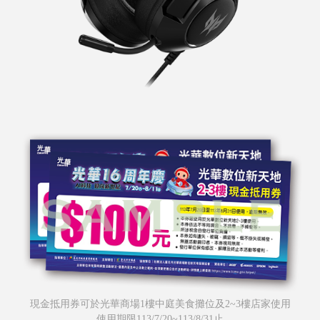
現金抵用券可於光華商場1樓中庭美食攤位及2~3樓店家使用
使用期限113/7/20~113/8/31止