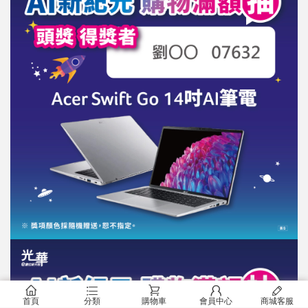
󰂠
󰂦
󰂟
󰂢
󰄦
首頁
分類
購物車
會員中心
商城客服