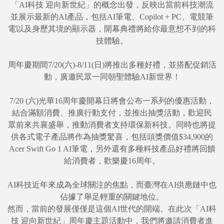
「AI科技 迎向新世紀」的概念出發，反映出當前科技潮流
並展示最新的AI產品，包括AI筆電、Copilot + PC、電競筆
電以及身歷其境的顯示器，開幕典禮將給你最意想不到的科
技體驗。
周年慶期間7/20(六)-8/11(日)將推出多種好禮，並搭配促銷活
動，廣邀民眾一同朝聖體驗AI新世界！
7/20 (六)光華16周年慶開幕日將會公布一系列的優惠活動，
結合滿額消費、推廣行動支付，並推出抽獎活動，歡迎民
眾前來共襄盛舉，推動消費者支持環保新科技。同時也將提
供各式電子產品將作為抽獎驚喜，包括頭獎價值$34,900的
Acer Swift Go 1 AI筆電，另外還有多種科技產品好禮將回饋
給消費者，歡樂慶16周年。
AI科技近年來成為全球關注的焦點，而臺灣在AI供應鏈中也
佔據了舉足輕重的關鍵地位。
然而，當前的發展僅僅是這個AI世代的開端。在此次「AI科
技 迎向新世紀」周年慶主題活動中，我們將邀請消費者進