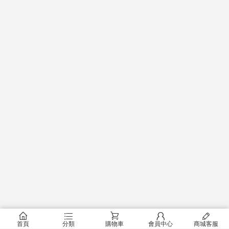
󰂠
󰂦
󰂟
󰂢
󰄦
首頁
分類
購物車
會員中心
商城客服