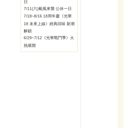
日
7/11(六)颱風來襲 公休一日
7/18~8/16 18周年慶《光華
18 未來上線》經典回味 新潮
解鎖
6/29~7/12《光華戰鬥季》火
熱展開