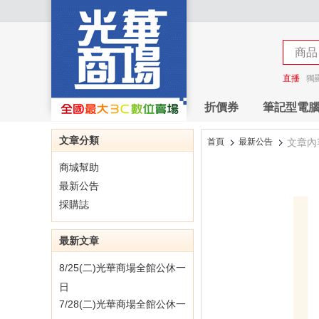
商店
商品
商店
直播
獨
折價券
筆記型電
文章分類
首頁
最新公告
文章內
商城幫助
最新公告
採購誌
最新文章
8/25(二)光華商場全館公休一
日
7/28(二)光華商場全館公休一