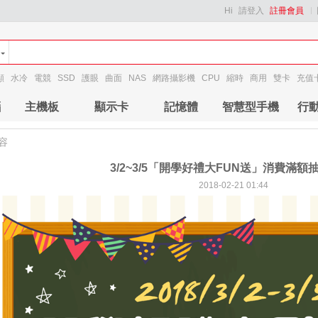
Hi
請登入
註冊會員
顯
水冷
電競
SSD
護眼
曲面
NAS
網路攝影機
CPU
縮時
商用
雙卡
充值
腦
主機板
顯示卡
記憶體
智慧型手機
行
容
3/2~3/5「開學好禮大FUN送」消費滿額
2018-02-21 01:44