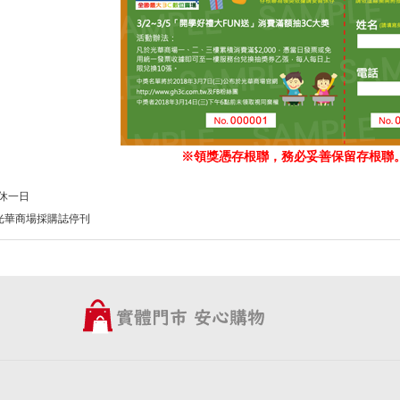
※領獎憑存根聯，務必妥善保留存根聯
公休一日
起光華商場採購誌停刊