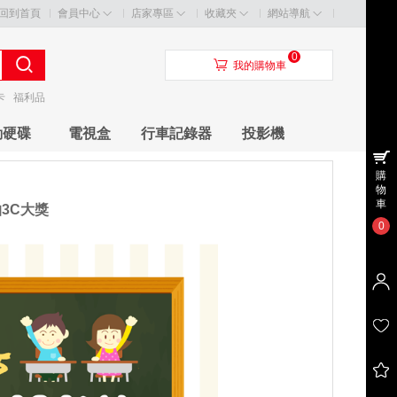
回到首頁
會員中心
店家專區
收藏夾
網站導航
0
󰃦
我的購物車
卡
福利品
動硬碟
電視盒
行車記錄器
投影機
購
物
車
抽3C大獎
0