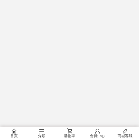
󰂠
󰂦
󰂟
󰂢
󰄦
首頁
分類
購物車
會員中心
商城客服