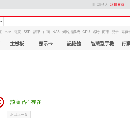
Hi
請登入
註冊會員
顯
水冷
電競
SSD
護眼
曲面
NAS
網路攝影機
CPU
縮時
商用
雙卡
充值
腦
主機板
顯示卡
記憶體
智慧型手機
行
該商品不存在
返回上一頁