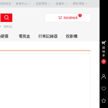
回到首頁
會員中心
店家專區
收藏夾
網站導航
0
󰃦
我的購物車
卡
福利品
動硬碟
電視盒
行車記錄器
投影機
購
物
車
0