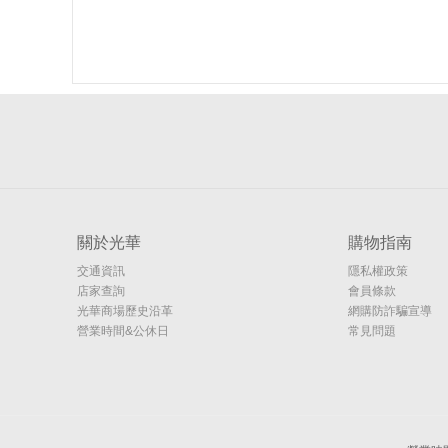
關於光華
購物指南
交通資訊
隱私權政策
店家查詢
會員條款
光華商場歷史沿革
網購防詐騙宣導
營業時間&公休日
常見問題