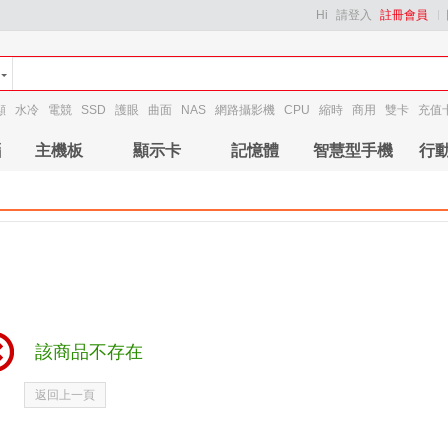
Hi
請登入
註冊會員
顯
水冷
電競
SSD
護眼
曲面
NAS
網路攝影機
CPU
縮時
商用
雙卡
充值
腦
主機板
顯示卡
記憶體
智慧型手機
行
該商品不存在
返回上一頁