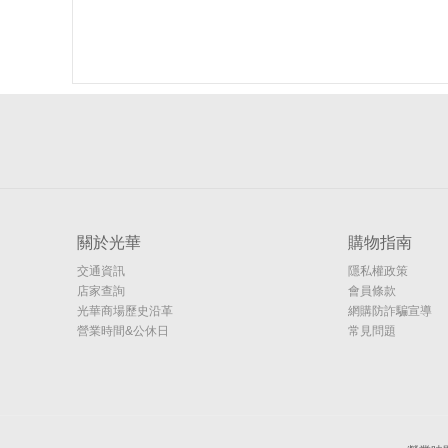
關於光華
購物指南
交通資訊
隱私權政策
店家查詢
會員條款
光華商場歷史沿革
網購防詐騙宣導
營業時間&公休日
常見問題