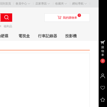
回到首頁
會員中心
店家專區
收藏夾
網站導航
0
󰃦
我的購物車
卡
福利品
動硬碟
電視盒
行車記錄器
投影機
購
物
車
0