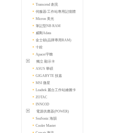
Transcend 創見
伺服器/工作站專用記憶體
Micron 美光
筆記型NB RAM
威剛Adata
金士頓(品牌專用RAM)
十銓
Apacer宇瞻
獨立 顯示卡
ASUS 華碩
GIGABYTE 技嘉
MSI 微星
Leadtek 麗台工作站繪圖卡
ZOTAC
INNO3D
電源供應器(POWER)
SeaSonic 海韻
Cooler Master
Corsair 海盜