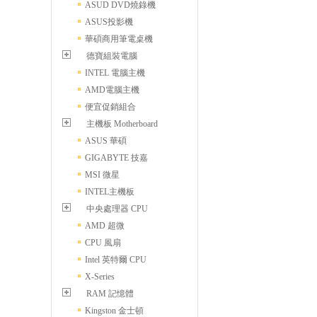
ASUD DVD燒錄機
ASUS投影機
華碩商用筆電桌機
德寶組裝電腦
INTEL 電腦主機
AMD電腦主機
便宜促銷組合
主機板 Motherboard
ASUS 華碩
GIGABYTE 技嘉
MSI 微星
INTEL主機板
中央處理器 CPU
AMD 超微
CPU 風扇
Intel 英特爾 CPU
X-Series
RAM 記憶體
Kingston 金士頓