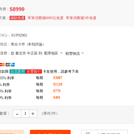
$8990
售價：
方案：
滿額免運
單筆消費滿8000元免運
單筆消費滿5件免運
TAG)：
AUP02002
情況：
售出 0 件（
0
則評論）
運費：
從 臺北市 中正區 到
選擇地區
順豐物流
7-11 店到店下單前請加 LINE: de-bao
付款限
台北富邦
永豐銀行
卡友使用，請參考下表
郵局
每期
$3007
.35
% 利率
拉拉快遞
每期
$1528
% 利率
每期
$779
6
% 利率
每期
$401
9
% 利率
-
﹢
數量：
（庫存
2
件）