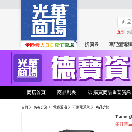
商品
商店
直播
獨
折價券
筆記型電
商店首頁
商品列表
◎ 購買商品重要資訊
首頁
》
所有分類
》
電腦週邊
》
不斷電系統
》
商品詳情
Eaton
客訂商品 請