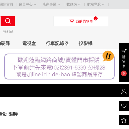
回到首頁
會員中心
店家專區
收藏夾
網站導航
0
󰃦
我的購物車
卡
福利品
動硬碟
電視盒
行車記錄器
投影機
購
物
車
0
5 活動 限時