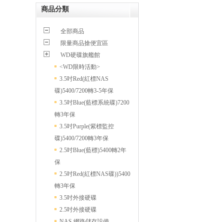
商品分類
全部商品
限量商品搶便宜區
WD硬碟旗艦館
<WD限時活動>
3.5吋Red(紅標NAS
碟)5400/7200轉3-5年保
3.5吋Blue(藍標系統碟)7200
轉3年保
3.5吋Purple(紫標監控
碟)5400/7200轉3年保
2.5吋Blue(藍標)5400轉2年
保
2.5吋Red(紅標NAS碟))5400
轉3年保
3.5吋外接硬碟
2.5吋外接硬碟
NAS 網路儲存設備