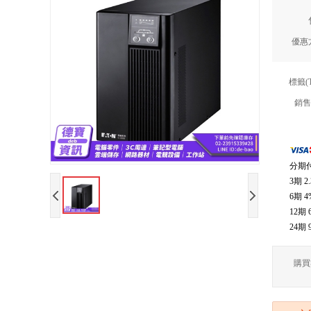
優惠
標籤(
銷售
分期
3期
2
6期
4
12期
24期
購買