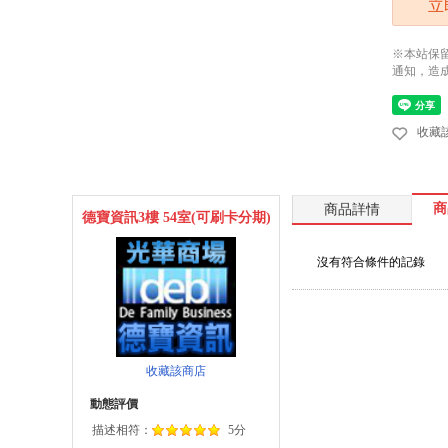
立
※本站保
通知，造
收藏
商
商品詳情
德寶資訊3樓 54室(可刷卡分期)
沒有符合條件的記錄
收藏該商店
動態評價
描述相符：
5分