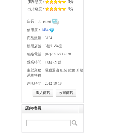
服務態度：
5分
出貨速度：
5分
店長：
db_pcing
信用度：
1484
商品數量：3124
樓層店號：3樓51-54室
聯絡電話：(02)2391-5339 28
營業時間：11點~21點
主營業務：電腦週邊 組裝 維修 升級
系統轉移
創店時間：2012-10-18
進入商店
收藏商店
店內搜尋