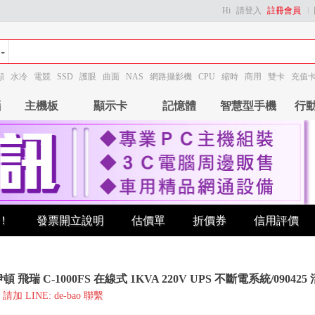
Hi
請登入
註冊會員
顯
水冷
電競
SSD
護眼
曲面
NAS
網路攝影機
CPU
縮時
商用
雙卡
充值
腦
主機板
顯示卡
記憶體
智慧型手機
行
！
發票開立說明
估價單
折價券
信用評價
 伊頓 飛瑞 C-1000FS 在線式 1KVA 220V UPS 不斷電系統/09042
加 LINE: de-bao 聯繫