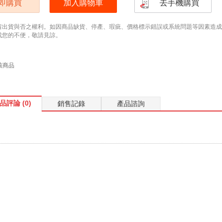
即購買
加入購物車
去手機購買
留出貨與否之權利。如因商品缺貨、停產、瑕疵、價格標示錯誤或系統問題等因素造成無法
成您的不便，敬請見諒。
該商品
品評論 (0)
銷售記錄
產品諮詢