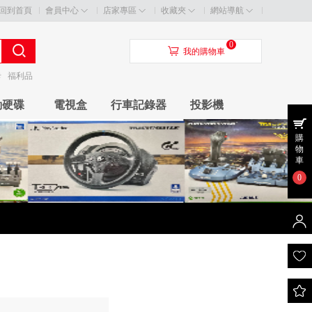
回到首頁
會員中心
店家專區
收藏夾
網站導航
0
󰃦
我的購物車
卡
福利品
動硬碟
電視盒
行車記錄器
投影機
購
物
車
0