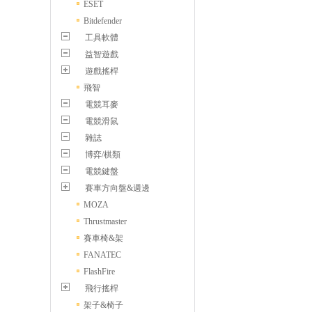
ESET
Bitdefender
工具軟體
益智遊戲
遊戲搖桿
飛智
電競耳麥
電競滑鼠
雜誌
博弈/棋類
電競鍵盤
賽車方向盤&週邊
MOZA
Thrustmaster
賽車椅&架
FANATEC
FlashFire
飛行搖桿
架子&椅子