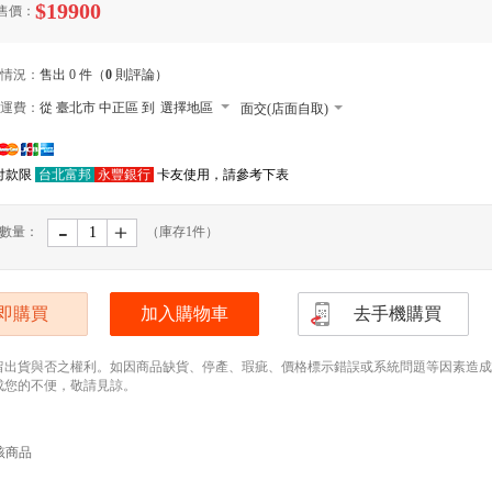
$19900
售價：
情況：
售出 0 件（
0
則評論）
運費：
從 臺北市 中正區 到
選擇地區
面交(店面自取)
本島郵寄宅配
付款限
台北富邦
永豐銀行
卡友使用，請參考下表
郵寄小包裹
外島郵寄宅配
-
﹢
數量：
（庫存
1
件）
便利店取貨 寄送尺寸長寬高105cm以內，最
(需先匯款)
本島大型宅配
即購買
加入購物車
去手機購買
留出貨與否之權利。如因商品缺貨、停產、瑕疵、價格標示錯誤或系統問題等因素造成無法
成您的不便，敬請見諒。
該商品