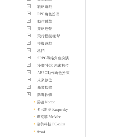
戰略遊戲
RPG角色扮演
動作射擊
策略經營
飛行模擬/射擊
模擬遊戲
格鬥
SRPG戰略角色扮演
漫畫/小說-未來數位
ARPG動作角色扮演
未來數位
商業軟體
防毒軟體
諾頓 Norton
卡巴斯基 Kaspersky
邁克菲 McAfee
趨勢科技 PC-cillin
Avast