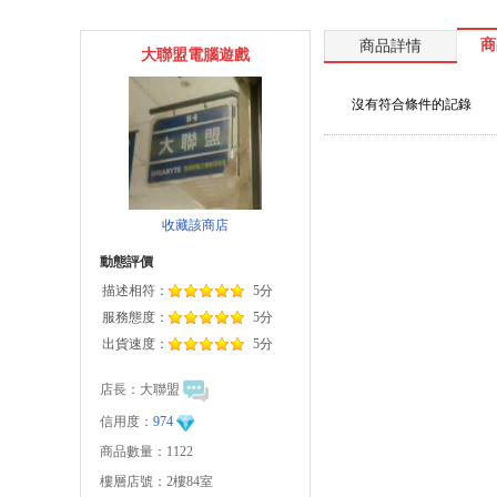
商
商品詳情
大聯盟電腦遊戲
沒有符合條件的記錄
收藏該商店
動態評價
描述相符：
5分
服務態度：
5分
出貨速度：
5分
店長：
大聯盟
信用度：
974
商品數量：1122
樓層店號：2樓84室