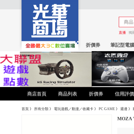
商品
商店
直播
獨
折價券
筆記型電
商店首頁
商品列表
折價券
信用評價
首頁
》
所有分類
》
電玩遊戲／動漫／收藏卡
》
PC GAME
》
週邊
》
MOZA V