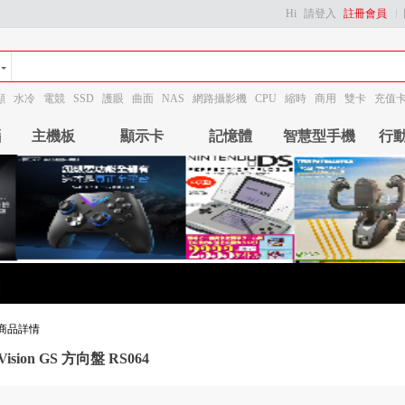
Hi
請登入
註冊會員
顯
水冷
電競
SSD
護眼
曲面
NAS
網路攝影機
CPU
縮時
商用
雙卡
充值
腦
主機板
顯示卡
記憶體
智慧型手機
行
商品詳情
ision GS 方向盤 RS064