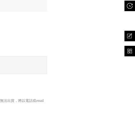
長邊45cm以內、重量5公斤
出貨，將以電話或email