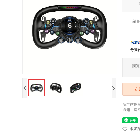
銷售
分期
購買
立
※本站保
通知，造
收藏