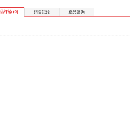
品評論 (0)
銷售記錄
產品諮詢