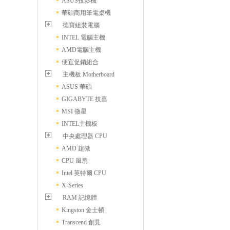
ASUS投影機
華碩商用筆電桌機
德寶組裝電腦
INTEL 電腦主機
AMD電腦主機
便宜促銷組合
主機板 Motherboard
ASUS 華碩
GIGABYTE 技嘉
MSI 微星
INTEL主機板
中央處理器 CPU
AMD 超微
CPU 風扇
Intel 英特爾 CPU
X-Series
RAM 記憶體
Kingston 金士頓
Transcend 創見