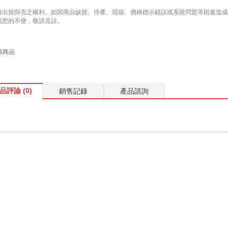
留出貨與否之權利。如因商品缺貨、停產、瑕疵、價格標示錯誤或系統問題等因素造成無法
成您的不便，敬請見諒。
該商品
品評論 (0)
銷售記錄
產品諮詢