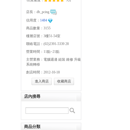
出貨速度：
5分
店長：
db_pcing
信用度：
1484
商品數量：3155
樓層店號：3樓51-54室
聯絡電話：(02)2391-5339 28
營業時間：11點~21點
主營業務：電腦週邊 組裝 維修 升級
系統轉移
創店時間：2012-10-18
進入商店
收藏商店
店內搜尋
商品分類