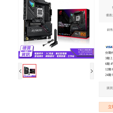
優惠
銷售
分期
3期
2
6期
4
12期
24期
購買
立