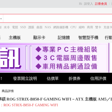
Hi
請登入
註冊會員
顯
水冷
電競
SSD
護眼
曲面
NAS
網路攝影機
CPU
縮時
商用
雙卡
充值
腦
主機板
顯示卡
記憶體
智慧型手機
行
！
發票開立說明
估價單
折價券
信用評價
》
商品詳情
華碩 ROG STRIX-B850-F GAMING WIFI－ATX 主機板 AM5／D
OG STRIX-B850-F GAMING WIFI