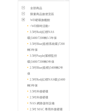
全部商品
限量商品搶便宜區
WD硬碟旗艦館
<WD限時活動>
3.5吋Red(紅標NAS
碟)5400/7200轉3-5年保
3.5吋Blue(藍標系統碟)7200
轉3年保
3.5吋Purple(紫標監控
碟)5400/7200轉3年保
2.5吋Blue(藍標)5400轉2年
保
2.5吋Red(紅標NAS碟))5400
轉3年保
3.5吋外接硬碟
2.5吋外接硬碟
NAS 網路儲存設備
2.5吋 MAC 專用外接硬碟