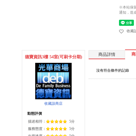
※本站保
通知，造
收藏
商
商品詳情
德寶資訊3樓 54室(可刷卡分期)
沒有符合條件的記錄
收藏該商店
動態評價
描述相符：
5分
服務態度：
5分