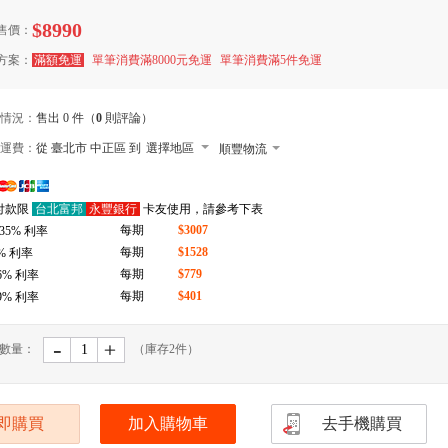
$8990
售價：
方案：
滿額免運
單筆消費滿8000元免運
單筆消費滿5件免運
情況：
售出 0 件（
0
則評論）
運費：
從 臺北市 中正區 到
選擇地區
順豐物流
7-11 店到店下單前請加 LINE: de-bao
付款限
台北富邦
永豐銀行
卡友使用，請參考下表
郵局
每期
$3007
.35
% 利率
拉拉快遞
每期
$1528
% 利率
每期
$779
6
% 利率
每期
$401
9
% 利率
-
﹢
數量：
（庫存
2
件）
即購買
加入購物車
去手機購買