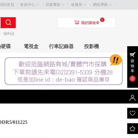
回到首頁
會員中心
店家專區
收藏夾
網站導航
0
󰃦
我的購物車
卡
福利品
動硬碟
電視盒
行車記錄器
投影機
購
物
車
0
DR5/011225