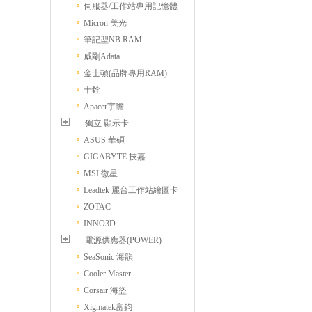
伺服器/工作站專用記憶體
Micron 美光
筆記型NB RAM
威剛Adata
金士頓(品牌專用RAM)
十銓
Apacer宇瞻
獨立 顯示卡
ASUS 華碩
GIGABYTE 技嘉
MSI 微星
Leadtek 麗台工作站繪圖卡
ZOTAC
INNO3D
電源供應器(POWER)
SeaSonic 海韻
Cooler Master
Corsair 海盜
Xigmatek富鈞