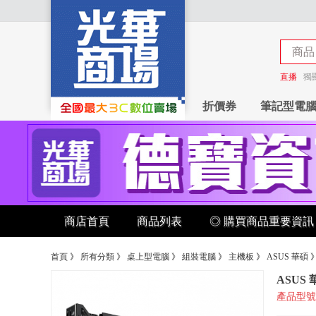
商品
商店
直播
獨
折價券
筆記型電
商店首頁
商品列表
◎ 購買商品重要資訊
首頁
》
所有分類
》
桌上型電腦
》
組裝電腦
》
主機板
》
ASUS 華碩
ASUS 
產品型號：R