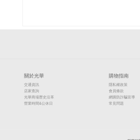
關於光華
購物指南
交通資訊
隱私權政策
店家查詢
會員條款
光華商場歷史沿革
網購防詐騙宣導
營業時間&公休日
常見問題