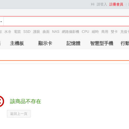
Hi
請登入
註冊會員
顯
水冷
電競
SSD
護眼
曲面
NAS
網路攝影機
CPU
縮時
商用
雙卡
充值
腦
主機板
顯示卡
記憶體
智慧型手機
行
該商品不存在
返回上一頁