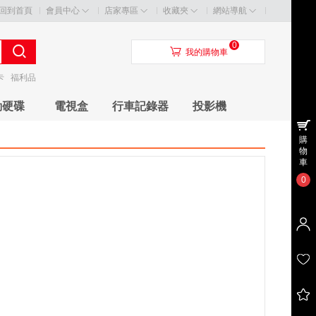
回到首頁
會員中心
店家專區
收藏夾
網站導航
0
󰃦
我的購物車
卡
福利品
動硬碟
電視盒
行車記錄器
投影機
購
物
車
0