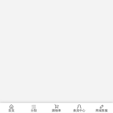
󰂠
󰂦
󰂟
󰂢
󰄦
首頁
分類
購物車
會員中心
商城客服