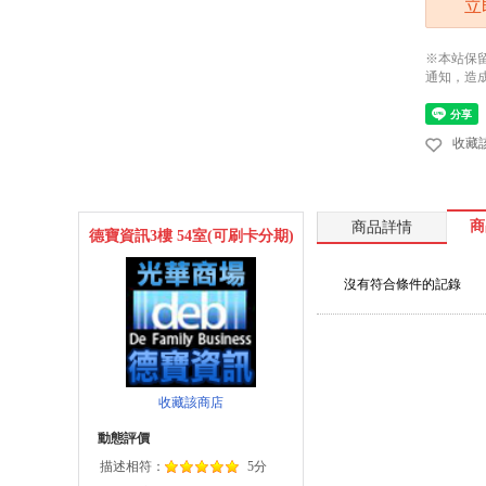
立
※本站保
通知，造
收藏
商
商品詳情
德寶資訊3樓 54室(可刷卡分期)
沒有符合條件的記錄
收藏該商店
動態評價
描述相符：
5分