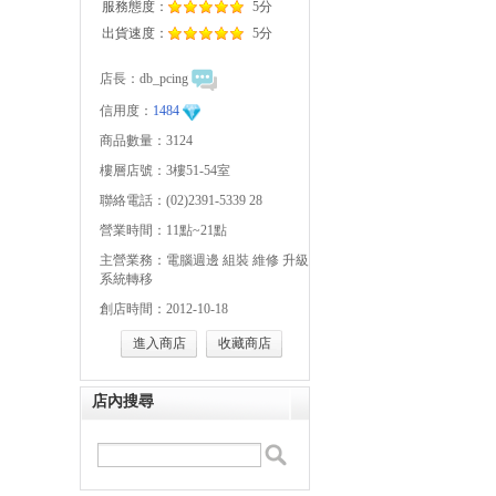
服務態度：
5分
出貨速度：
5分
店長：
db_pcing
信用度：
1484
商品數量：3124
樓層店號：3樓51-54室
聯絡電話：(02)2391-5339 28
營業時間：11點~21點
主營業務：電腦週邊 組裝 維修 升級
系統轉移
創店時間：2012-10-18
進入商店
收藏商店
店內搜尋