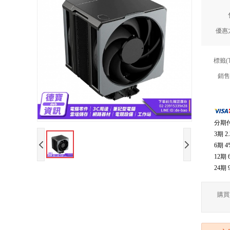
優惠
標籤(
銷售
分期
3期
2
6期
4
12期
24期
購買