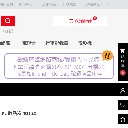
回到首頁
會員中心
店家專區
收藏夾
網站導航
0
󰃦
我的購物車
卡
福利品
動硬碟
電視盒
行車記錄器
投影機
購
物
車
0
PU散熱器 /031625