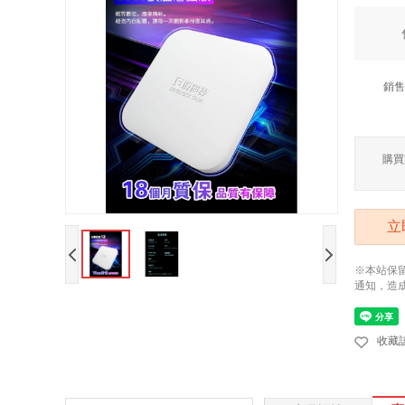
銷售
購買
立
※本站保
通知，造
收藏