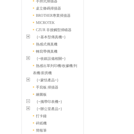
手持式掃描器
桌立條碼掃描器
BROTHER專業掃描器
MICROTEK
CZUR 非接觸型掃瞄器
{=基本型傳真機=}
熱感式傳真機
轉寫帶傳真機
{=收銀設備相關=}
熱感出單列印機/收據機/列
表機/廚房機
{=蒙恬產品=}
手寫板.掃描器
繪圖板
{=攜帶印表機=}
{=辦公室產品=}
打卡鐘
碎紙機
簡報筆