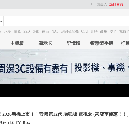
Hi
請登入
註冊會員
顯
水冷
電競
SSD
護眼
曲面
NAS
網路攝影機
CPU
縮時
商用
雙卡
充值
腦
主機板
顯示卡
記憶體
智慧型手機
行
2026新機上市！！安博第12代 增強版 電視盒 (來店享優惠！！) - U
/Gen12 TV Box