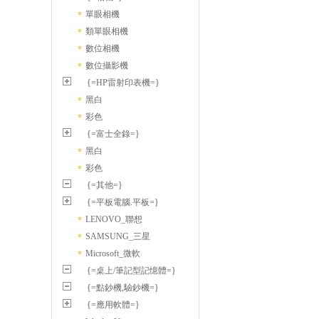
單眼相機
類單眼相機
數位相機
數位攝影機
{=HP雷射印表機=}
黑白
彩色
{=富士全錄=}
黑白
彩色
{=其他=}
{=平板電腦.平板=}
LENOVO_聯想
SAMSUNG_三星
Microsoft_微軟
{=桌上/筆記型記憶體=}
{=點鈔機,驗鈔機=}
{=應用軟體=}