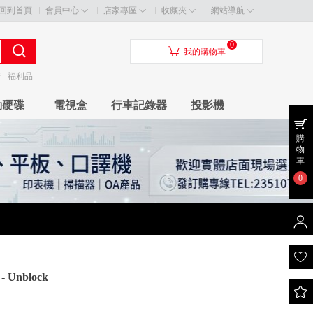
回到首頁
會員中心
店家專區
收藏夾
網站導航
0
󰃦
我的購物車
卡
福利品
動硬碟
電視盒
行車記錄器
投影機
購
物
車
0
nblock