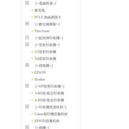
{=電腦周邊=}
麥克風
PCI-E 無線網路卡
{=數位繪圖板=}
ViewSonic
{=點矩陣印表機=}
{=雷射印表機=}
A3雷射印表機
A4雷射印表機
{=標籤機=}
EPSON
Brother
{=HP噴墨印表機=}
A4印表/複合印表機
A3印表/複合印表機
{=印表機周邊耗材=}
Canon相印機原廠耗材
EPSON原廠耗材
{=相機=}