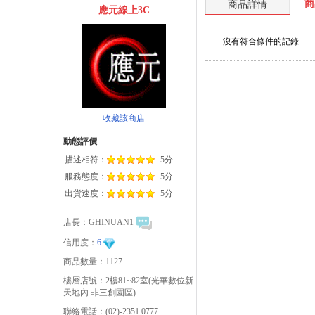
商
商品詳情
應元線上3C
沒有符合條件的記錄
收藏該商店
動態評價
描述相符：
5分
服務態度：
5分
出貨速度：
5分
店長：
GHINUAN1
信用度：
6
商品數量：1127
樓層店號：2樓81~82室(光華數位新
天地內 非三創園區)
聯絡電話：(02)-2351 0777