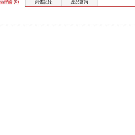
品評論 (0)
銷售記錄
產品諮詢