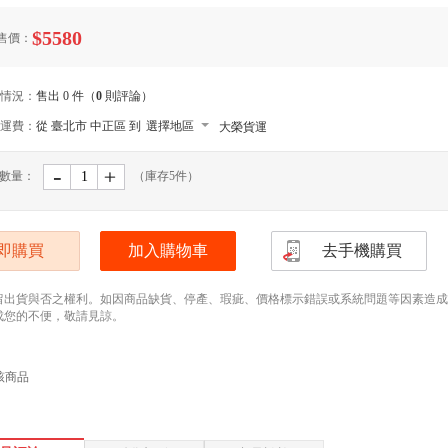
$5580
售價：
情況：
售出 0 件（
0
則評論）
運費：
從 臺北市 中正區 到
選擇地區
大榮貨運
-
﹢
數量：
（庫存
5
件）
即購買
加入購物車
去手機購買
留出貨與否之權利。如因商品缺貨、停產、瑕疵、價格標示錯誤或系統問題等因素造成無法
成您的不便，敬請見諒。
該商品