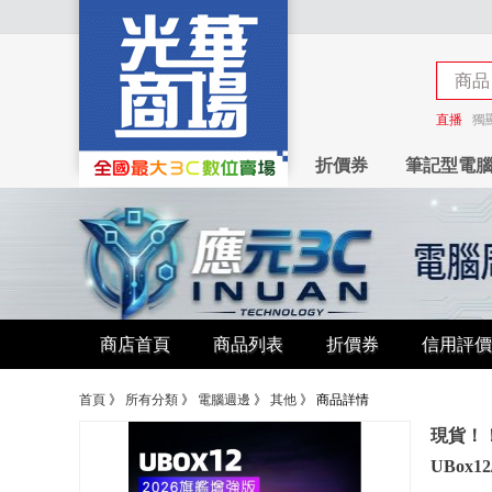
商品
商店
直播
獨
折價券
筆記型電
商店首頁
商品列表
折價券
信用評價
首頁
》
所有分類
》
電腦週邊
》
其他
》
商品詳情
現貨！！
UBox12