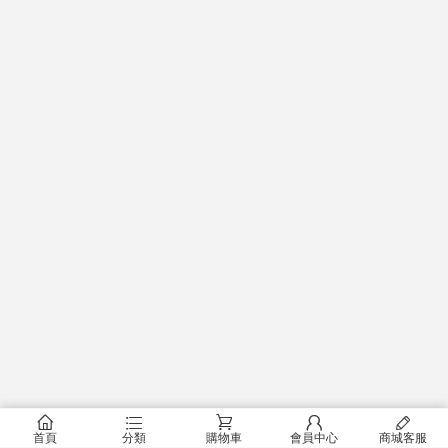
󰂠
󰂦
󰂟
󰂢
󰄦
首頁
分類
購物車
會員中心
商城客服