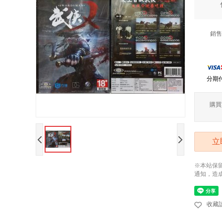
銷售
分期
購買
立
※本站保
通知，造
收藏