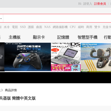
Hi
請登入
註冊會員
顯
水冷
電競
SSD
護眼
曲面
NAS
網路攝影機
CPU
縮時
商用
雙卡
充值
腦
主機板
顯示卡
記憶體
智慧型手機
行
戲
》
商品詳情
 兵器版 簡體中英文版