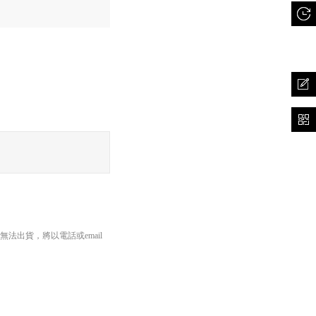
長邊45cm以內、重量5公斤
出貨，將以電話或email