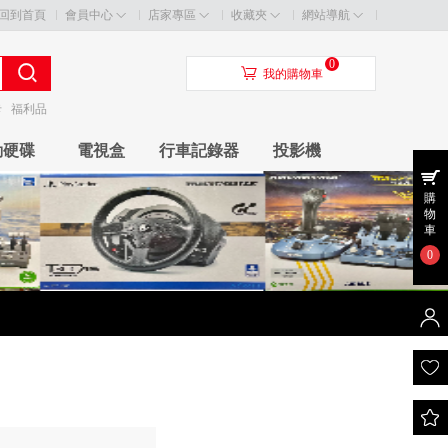
回到首頁
會員中心
店家專區
收藏夾
網站導航
0
󰃦
我的購物車
卡
福利品
動硬碟
電視盒
行車記錄器
投影機
購
物
車
0