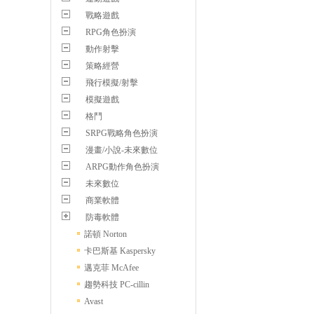
戰略遊戲
RPG角色扮演
動作射擊
策略經營
飛行模擬/射擊
模擬遊戲
格鬥
SRPG戰略角色扮演
漫畫/小說-未來數位
ARPG動作角色扮演
未來數位
商業軟體
防毒軟體
諾頓 Norton
卡巴斯基 Kaspersky
邁克菲 McAfee
趨勢科技 PC-cillin
Avast