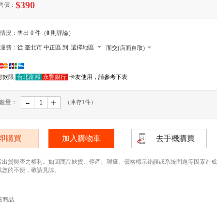
$390
售價：
情況：
售出 0 件（
0
則評論）
運費：
從 臺北市 中正區 到
選擇地區
面交(店面自取)
本島郵寄宅配
付款限
台北富邦
永豐銀行
卡友使用，請參考下表
郵寄小包裹
外島郵寄宅配
-
﹢
數量：
（庫存
1
件）
便利店取貨 寄送尺寸長寬高105cm以內，最
(需先匯款)
本島大型宅配
即購買
加入購物車
去手機購買
留出貨與否之權利。如因商品缺貨、停產、瑕疵、價格標示錯誤或系統問題等因素造成無法
成您的不便，敬請見諒。
該商品