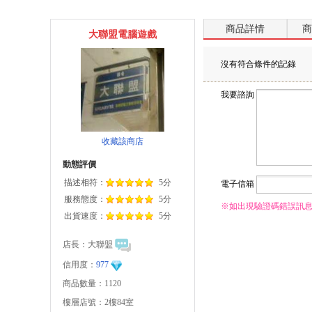
商品詳情
商
大聯盟電腦遊戲
沒有符合條件的記錄
我要諮詢
收藏該商店
動態評價
描述相符：
5分
電子信箱
服務態度：
5分
※如出現驗證碼錯誤訊
出貨速度：
5分
店長：
大聯盟
信用度：
977
商品數量：1120
樓層店號：2樓84室