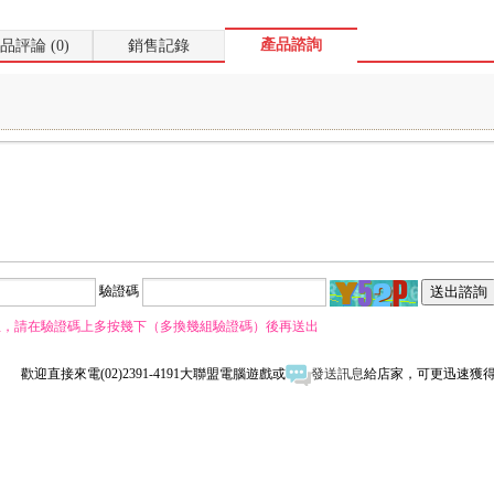
產品諮詢
品評論 (0)
銷售記錄
驗證碼
息，請在驗證碼上多按幾下（多換幾組驗證碼）後再送出
歡迎直接來電(02)2391-4191大聯盟電腦遊戲或
發送訊息
給店家，可更迅速獲