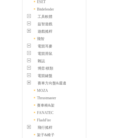
ESET
Bitdefender
工具軟體
益智遊戲
遊戲搖桿
飛智
電競耳麥
電競滑鼠
雜誌
博弈/棋類
電競鍵盤
賽車方向盤&週邊
MOZA
Thrustmaster
賽車椅&架
FANATEC
FlashFire
飛行搖桿
架子&椅子