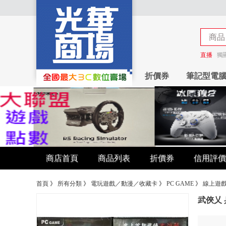
商品
商店
直播
獨
折價券
筆記型電
商店首頁
商品列表
折價券
信用評價
首頁
》
所有分類
》
電玩遊戲／動漫／收藏卡
》
PC GAME
》
線上遊
武俠乂