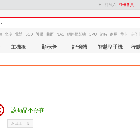
Hi
請登入
註冊會員
顯
水冷
電競
SSD
護眼
曲面
NAS
網路攝影機
CPU
縮時
商用
雙卡
充值
腦
主機板
顯示卡
記憶體
智慧型手機
行
該商品不存在
返回上一頁