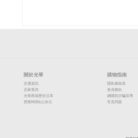
關於光華
購物指南
交通資訊
隱私權政策
店家查詢
會員條款
光華商場歷史沿革
網購防詐騙宣導
營業時間&公休日
常見問題