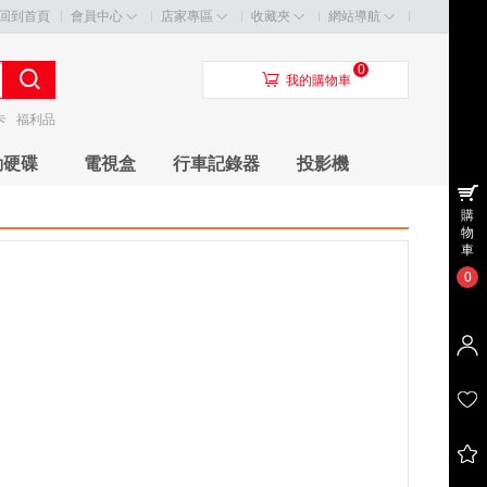
回到首頁
會員中心
店家專區
收藏夾
網站導航
0
󰃦
我的購物車
卡
福利品
動硬碟
電視盒
行車記錄器
投影機
購
物
車
0