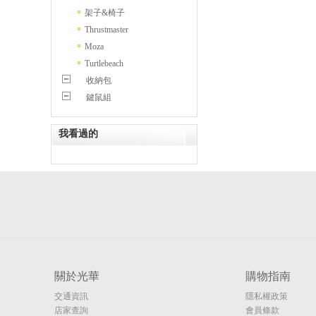
架子&椅子
Thrustmaster
Moza
Turtlebeach
收納包
鍵鼠組
我看過的
關於光華
購物指南
交通資訊
隱私權政策
店家查詢
會員條款