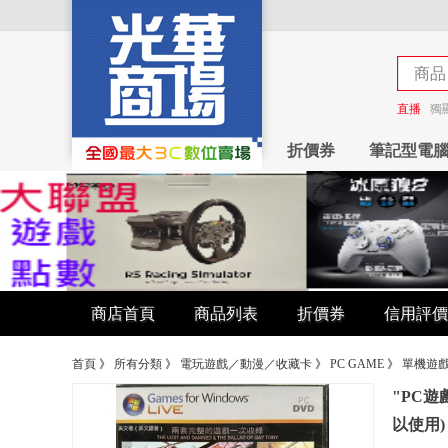
商品
商店
直播
獨
折價券
筆記型電
商店首頁
商品列表
折價券
信用評價
首頁
》
所有分類
》
電玩遊戲／動漫／收藏卡
》
PC GAME
》
單機遊
"PC遊戲"
以使用)