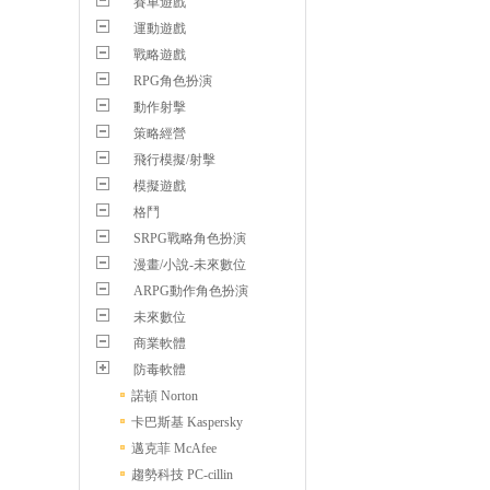
賽車遊戲
運動遊戲
戰略遊戲
RPG角色扮演
動作射擊
策略經營
飛行模擬/射擊
模擬遊戲
格鬥
SRPG戰略角色扮演
漫畫/小說-未來數位
ARPG動作角色扮演
未來數位
商業軟體
防毒軟體
諾頓 Norton
卡巴斯基 Kaspersky
邁克菲 McAfee
趨勢科技 PC-cillin