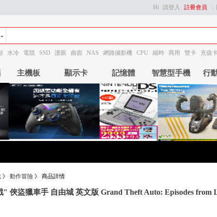
Hi
請登入
註冊會員
顯
水冷
電競
SSD
護眼
曲面
NAS
網路攝影機
CPU
縮時
商用
雙卡
充值
腦
主機板
顯示卡
記憶體
智慧型手機
行
戲
》
動作冒險
》
商品詳情
 俠盜獵車手 自由城 英文版 Grand Theft Auto: Episodes from Lib