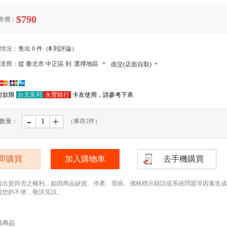
$790
售價：
情況：
售出 0 件（
0
則評論）
運費：
從 臺北市 中正區 到
選擇地區
面交(店面自取)
本島郵寄宅配
付款限
台北富邦
永豐銀行
卡友使用，請參考下表
郵寄小包裹
外島郵寄宅配
-
﹢
數量：
（庫存
2
件）
便利店取貨 寄送尺寸長寬高105cm以內，最
(需先匯款)
本島大型宅配
即購買
加入購物車
去手機購買
留出貨與否之權利。如因商品缺貨、停產、瑕疵、價格標示錯誤或系統問題等因素造成無法
成您的不便，敬請見諒。
該商品