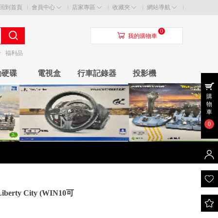
回到首頁
會員中心
店家專區
收藏夾
網站導航
0
󰃦
我的購物車
卡
福利品
動硬碟
電視盒
行車記錄器
投影機
購
物
車
0
erty City (WIN10可