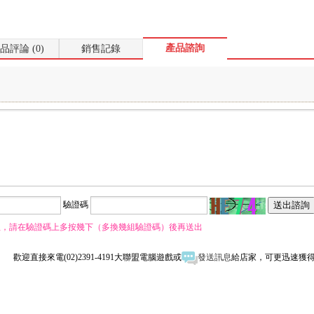
產品諮詢
品評論 (0)
銷售記錄
驗證碼
息，請在驗證碼上多按幾下（多換幾組驗證碼）後再送出
歡迎直接來電(02)2391-4191大聯盟電腦遊戲或
發送訊息
給店家，可更迅速獲