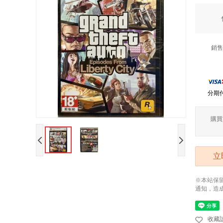
銷售
分期
購買
立
※本站保
通知，造
收藏