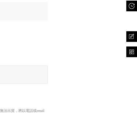
長邊45cm以內、重量5公斤
出貨，將以電話或email