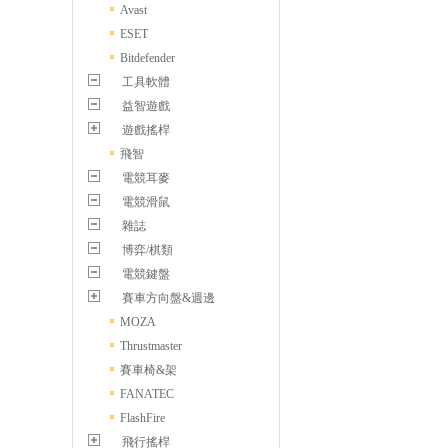
Avast
ESET
Bitdefender
工具軟體
益智遊戲
遊戲搖桿
飛智
電競耳麥
電競滑鼠
雜誌
博弈/棋類
電競鍵盤
賽車方向盤&週邊
MOZA
Thrustmaster
賽車椅&架
FANATEC
FlashFire
飛行搖桿