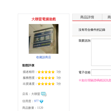
商品詳情
商
大聯盟電腦遊戲
沒有符合條件的記錄
我要諮詢
收藏該商店
動態評價
描述相符：
5分
電子信箱
服務態度：
5分
※如出現驗證碼錯誤訊
出貨速度：
5分
店長：
大聯盟
信用度：
977
商品數量：1120