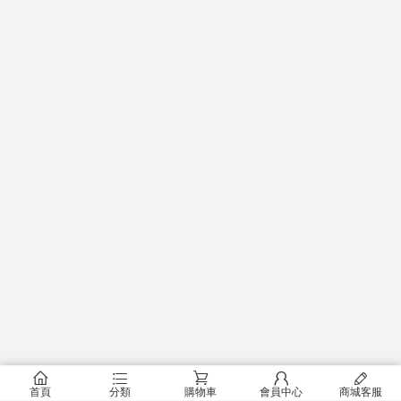
󰂠
󰂦
󰂟
󰂢
󰄦
首頁
分類
購物車
會員中心
商城客服