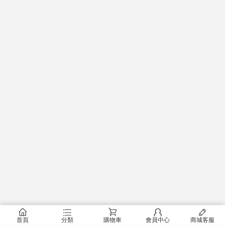
󰂠
󰂦
󰂟
󰂢
󰄦
首頁
分類
購物車
會員中心
商城客服