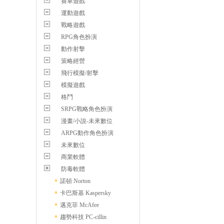
賽車遊戲
運動遊戲
戰略遊戲
RPG角色扮演
動作射擊
策略經營
飛行模擬/射擊
模擬遊戲
格鬥
SRPG戰略角色扮演
漫畫/小說-未來數位
ARPG動作角色扮演
未來數位
商業軟體
防毒軟體
諾頓 Norton
卡巴斯基 Kaspersky
邁克菲 McAfee
趨勢科技 PC-cillin