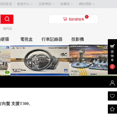
回到首頁
會員中心
店家專區
收藏夾
網站導航
0
󰃦
我的購物車
卡
福利品
動硬碟
電視盒
行車記錄器
投影機
購
物
車
0
拉利F1方向盤 支援T300、