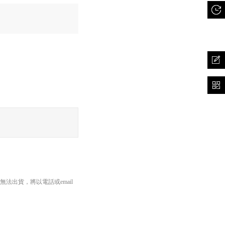
長邊45cm以內、重量5公斤
出貨，將以電話或email