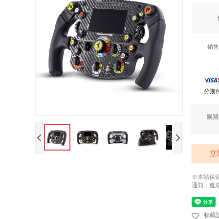
銷售
分期
購買
立
※本站保
通知，造
收藏