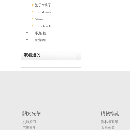
架子&椅子
Thrustmaster
Moza
Turtlebeach
收納包
鍵鼠組
我看過的
關於光華
購物指南
交通資訊
隱私權政策
店家查詢
會員條款