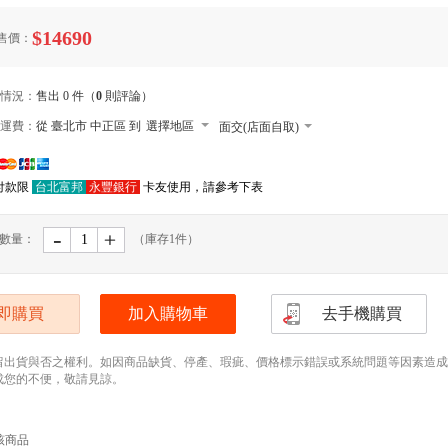
$14690
售價：
情況：
售出 0 件（
0
則評論）
運費：
從 臺北市 中正區 到
選擇地區
面交(店面自取)
本島郵寄宅配
付款限
台北富邦
永豐銀行
卡友使用，請參考下表
郵寄小包裹
外島郵寄宅配
-
﹢
數量：
（庫存
1
件）
便利店取貨 寄送尺寸長寬高105cm以內，最
(需先匯款)
本島大型宅配
即購買
加入購物車
去手機購買
留出貨與否之權利。如因商品缺貨、停產、瑕疵、價格標示錯誤或系統問題等因素造成無法
成您的不便，敬請見諒。
該商品