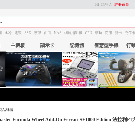
Hi
請登入
註冊會員
顯
水冷
電競
SSD
護眼
曲面
NAS
網路攝影機
CPU
縮時
商用
雙卡
充值
腦
主機板
顯示卡
記憶體
智慧型手機
行
商品詳情
master Formula Wheel Add-On Ferrari SF1000 Edition 法