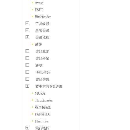
Avast
ESET
Bitdefender
工具軟體
益智遊戲
遊戲搖桿
飛智
電競耳麥
電競滑鼠
雜誌
博弈/棋類
電競鍵盤
賽車方向盤&週邊
MOZA
Thrustmaster
賽車椅&架
FANATEC
FlashFire
飛行搖桿