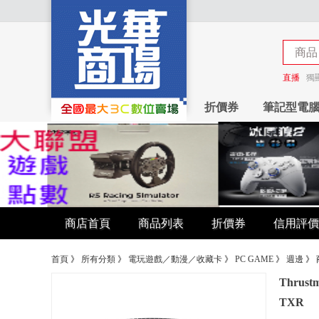
商品
商店
直播
獨
折價券
筆記型電
商店首頁
商品列表
折價券
信用評價
首頁
》
所有分類
》
電玩遊戲／動漫／收藏卡
》
PC GAME
》
週邊
》
Thrust
TXR