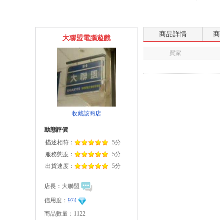
商品詳情
商
大聯盟電腦遊戲
買家
收藏該商店
動態評價
描述相符：
5分
服務態度：
5分
出貨速度：
5分
店長：
大聯盟
信用度：
974
商品數量：1122