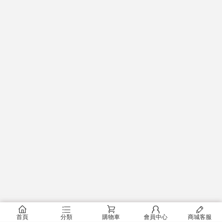
󰂠
󰂦
󰂟
󰂢
󰄦
首頁
分類
購物車
會員中心
商城客服