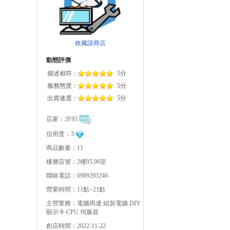
收藏該商店
動態評價
描述相符：
5分
服務態度：
5分
出貨速度：
5分
店家：
2F95
信用度：
3
商品數量：11
樓層店號：2樓95,96室
聯絡電話：0989293246
營業時間：11點~21點
主營業務：電腦周邊 組裝電腦 DIY
顯示卡 CPU 伺服器
創店時間：2022-11-22