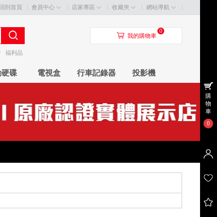
回到首頁
會員中心
店家專區
收藏夾
網站導航
0
󰃦
我的購物車
卡
福利品
動硬碟
電視盒
行車記錄器
投影機
購
物
車
0