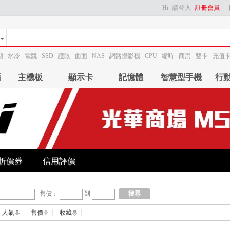
Hi
請登入
註冊會員
顯
水冷
電競
SSD
護眼
曲面
NAS
網路攝影機
CPU
縮時
商用
雙卡
充值
腦
主機板
顯示卡
記憶體
智慧型手機
行
折價券
信用評價
售價：
到
搜尋
人氣
售價
收藏