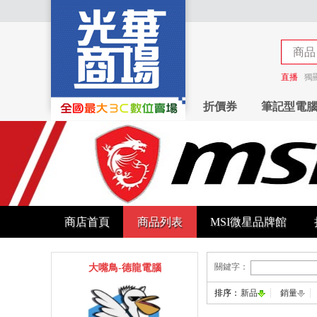
商品
商店
直播
獨
折價券
筆記型電
商店首頁
商品列表
MSI微星品牌館
關鍵字：
大嘴鳥-德龍電腦
排序：
新品
銷量