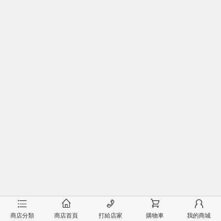
󰂦
󰂠
󰄫
󰂟
󰂢
商店分類
商店首頁
打給店家
購物車
我的商城