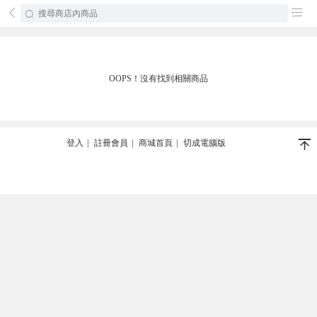
󰄕
󰂦
OOPS！沒有找到相關商品
󰄬
登入
|
註冊會員
|
商城首頁
|
切成電腦版