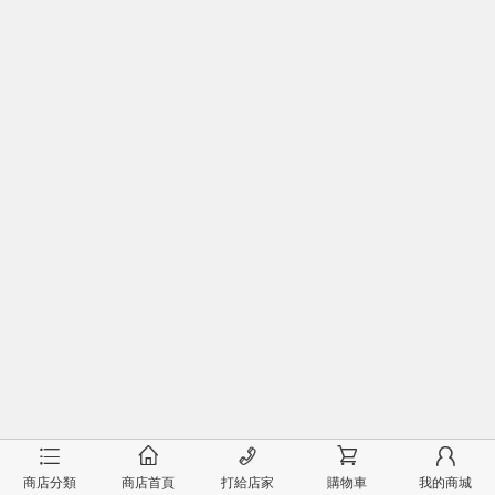
󰂦
󰂠
󰄫
󰂟
󰂢
商店分類
商店首頁
打給店家
購物車
我的商城