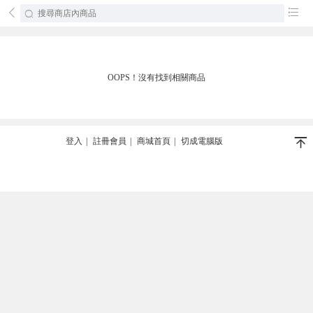
󰄕
󰂦
OOPS！沒有找到相關商品
󰄬
登入
|
註冊會員
|
商城首頁
|
切成電腦版