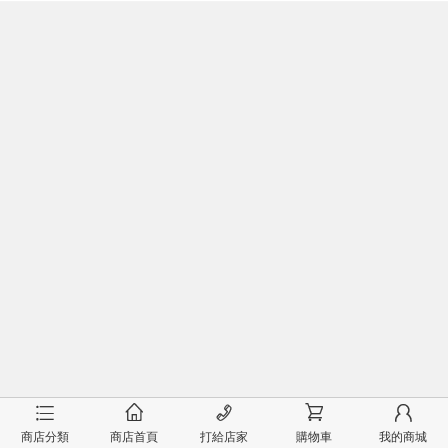
󰂦
󰂠
󰄫
󰂟
󰂢
商店分類
商店首頁
打給店家
購物車
我的商城