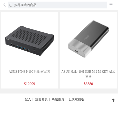
󰄕
󰂦
ASUS PN43 N100主機 無WIFI
ASUS Hailo-10H USB M.2 M KEY AI加
速器
$12999
$6380
󰄬
登入
|
註冊會員
|
商城首頁
|
切成電腦版