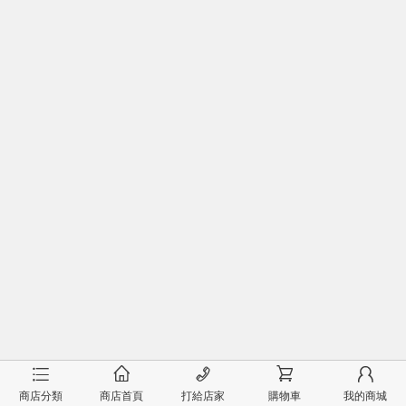
󰂦
󰂠
󰄫
󰂟
󰂢
商店分類
商店首頁
打給店家
購物車
我的商城