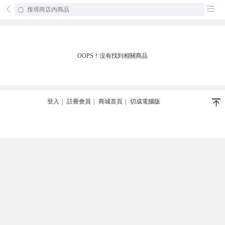
󰄕
󰂦
OOPS！沒有找到相關商品
󰄬
登入
|
註冊會員
|
商城首頁
|
切成電腦版