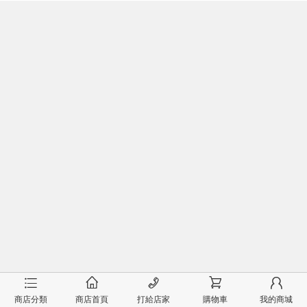
󰂦
󰂠
󰄫
󰂟
󰂢
商店分類
商店首頁
打給店家
購物車
我的商城