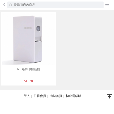
󰄕
󰂦
N1 熱轉印標籤機
$1578
󰄬
登入
|
註冊會員
|
商城首頁
|
切成電腦版