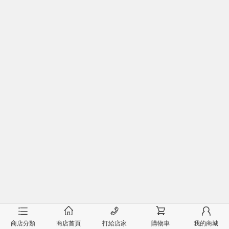
󰂦
󰂠
󰄫
󰂟
󰂢
商店分類
商店首頁
打給店家
購物車
我的商城