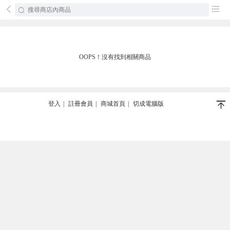
󰄕
󰂦
OOPS！沒有找到相關商品
󰄬
登入
|
註冊會員
|
商城首頁
|
切成電腦版