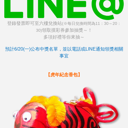
登錄發票即可至六樓兌換站
(
※每日兌換時間為11：30～20：
領取摸彩券參加抽獎～！
30)
多項好禮等你來抽～
預計6/20(一)公布中獎名單，並以電話或LINE通知領獎相關
事宜
【虎年紀念香包】