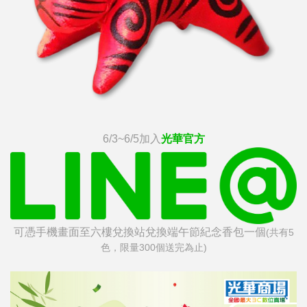
6/3~6/5加入
光華官方
可憑手機畫面至六樓兌換站兌換端午節紀念香包一個
(共有5
色，限量300個送完為止)