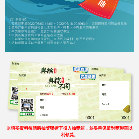
※填妥資料後請將抽獎聯撕下投入抽獎箱，並妥善保留對獎聯至以
利領獎。