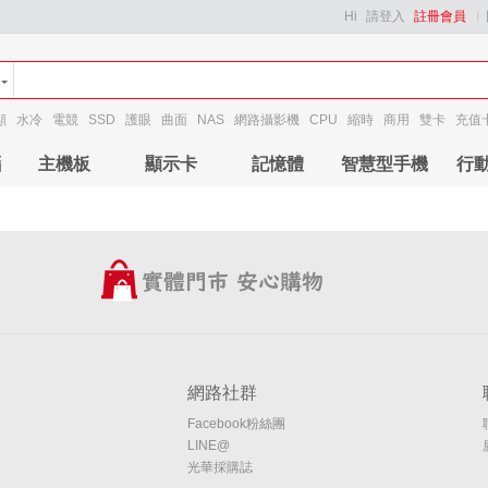
Hi
請登入
註冊會員
顯
水冷
電競
SSD
護眼
曲面
NAS
網路攝影機
CPU
縮時
商用
雙卡
充值
腦
主機板
顯示卡
記憶體
智慧型手機
行
網路社群
Facebook粉絲團
LINE@
光華採購誌