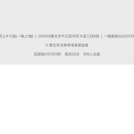
上午10點～晚上9點 | 100018臺北市中正區市民大道三段8號 | 一樓服務台(02)2391
© 臺北市光華商場發展協會
頁面執行0.025秒 查詢10次 506人在線