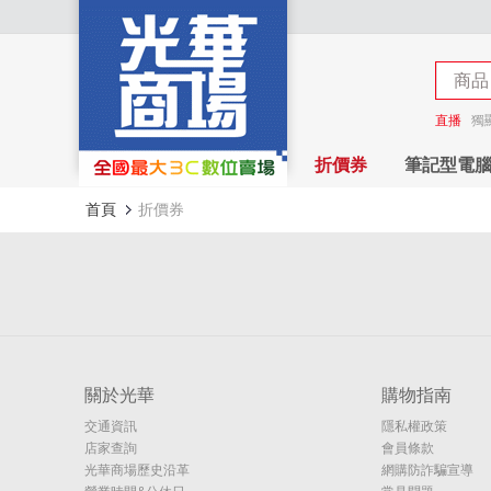
商店
商品
商店
直播
獨
折價券
筆記型電
首頁
折價券
關於光華
購物指南
交通資訊
隱私權政策
店家查詢
會員條款
光華商場歷史沿革
網購防詐騙宣導