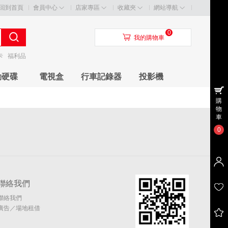
回到首頁
會員中心
店家專區
收藏夾
網站導航
0
󰃦
我的購物車
卡
福利品
動硬碟
電視盒
行車記錄器
投影機
購
物
車
0
聯絡我們
聯絡我們
廣告／場地租借