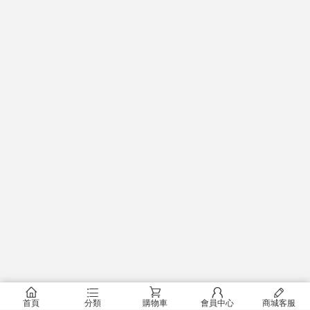
󰂠
󰂦
󰂟
󰂢
󰄦
首頁
分類
購物車
會員中心
商城客服