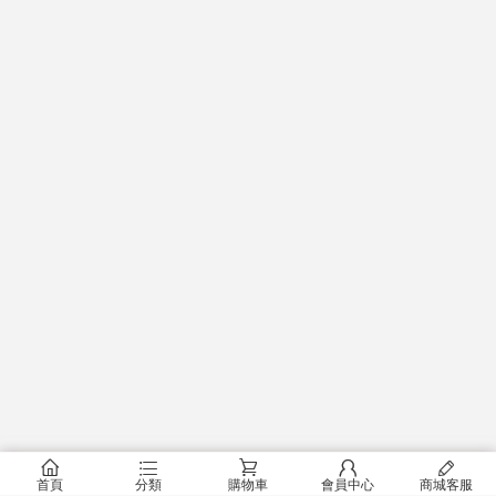
󰂠
󰂦
󰂟
󰂢
󰄦
首頁
分類
購物車
會員中心
商城客服