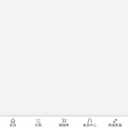
󰂠
󰂦
󰂟
󰂢
󰄦
首頁
分類
購物車
會員中心
商城客服