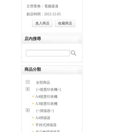
主營業務：電腦週邊
創店時間：2012-12-05
進入商店
收藏商店
店內搜尋
商品分類
全部商品
{=噴墨印表機=}
A4噴墨印表機
A3噴墨印表機
{=掃描器=}
A4掃描器
手持式掃描器