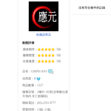
沒有符合條件的記錄
收藏該商店
動態評價
描述相符：
5分
服務態度：
5分
出貨速度：
5分
店長：
GHINUAN1
信用度：
6
商品數量：1127
樓層店號：2樓81~82室(光華數位新
天地內 非三創園區)
聯絡電話：(02)-2351 0777
營業時間：11點~21點