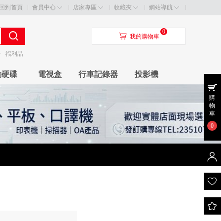
回到首頁
會員中心
店家專區
收藏夾
網站導航
0
󰃦
我的購物車
卡
福利品
動硬碟
電視盒
行車記錄器
投影機
購
物
車
0