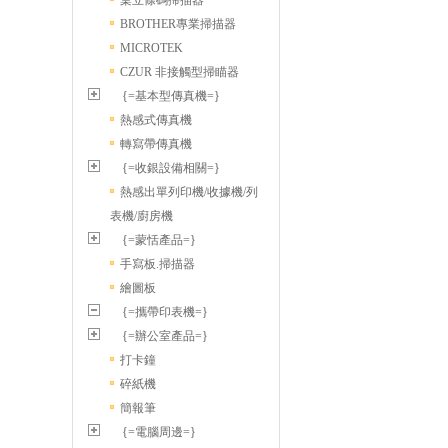
桌立條碼掃描器
BROTHER專業掃描器
MICROTEK
CZUR 非接觸型掃瞄器
{=基本型傳真機=}
熱感式傳真機
轉寫帶傳真機
{=收銀設備相關=}
熱感出單列印機/收據機/列
表機/廚房機
{=蒙恬產品=}
手寫板.掃描器
繪圖板
{=攜帶印表機=}
{=辦公室產品=}
打卡鐘
碎紙機
簡報筆
{=電腦周邊=}