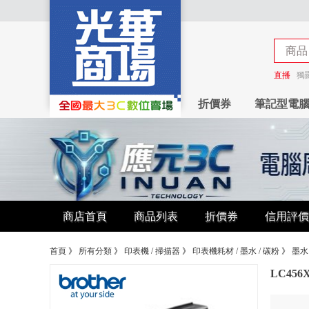
商品
商店
直播
獨
折價券
筆記型電
商店首頁
商品列表
折價券
信用評價
首頁
》
所有分類
》
印表機 / 掃描器
》
印表機耗材 / 墨水 / 碳粉
》
墨水
LC45