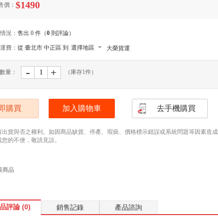
$1490
售價：
情況：
售出 0 件（
0
則評論）
運費：
從 臺北市 中正區 到
選擇地區
大榮貨運
-
﹢
數量：
（庫存
1
件）
即購買
加入購物車
去手機購買
留出貨與否之權利。如因商品缺貨、停產、瑕疵、價格標示錯誤或系統問題等因素造成無法
成您的不便，敬請見諒。
該商品
品評論 (0)
銷售記錄
產品諮詢