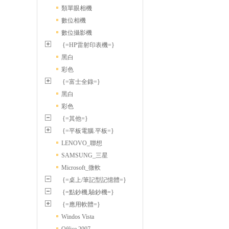
類單眼相機
數位相機
數位攝影機
{=HP雷射印表機=}
黑白
彩色
{=富士全錄=}
黑白
彩色
{=其他=}
{=平板電腦.平板=}
LENOVO_聯想
SAMSUNG_三星
Microsoft_微軟
{=桌上/筆記型記憶體=}
{=點鈔機,驗鈔機=}
{=應用軟體=}
Windos Vista