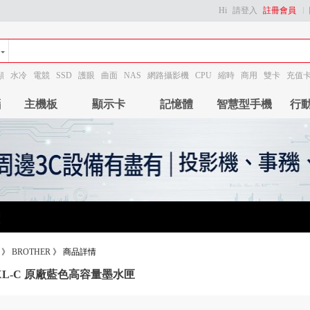
Hi
請登入
註冊會員
顯
水冷
電競
SSD
護眼
曲面
NAS
網路攝影機
CPU
縮時
商用
雙卡
充值
腦
主機板
顯示卡
記憶體
智慧型手機
行
》
BROTHER
》
商品詳情
6XL-C 原廠藍色高容量墨水匣