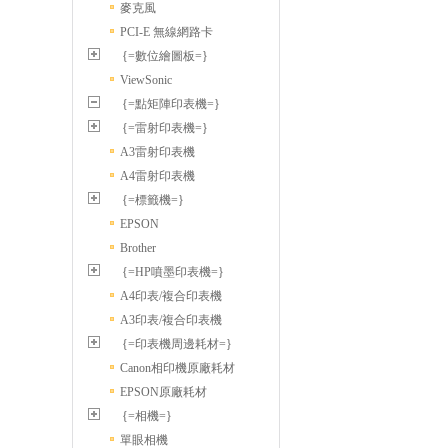
麥克風
PCI-E 無線網路卡
{=數位繪圖板=}
ViewSonic
{=點矩陣印表機=}
{=雷射印表機=}
A3雷射印表機
A4雷射印表機
{=標籤機=}
EPSON
Brother
{=HP噴墨印表機=}
A4印表/複合印表機
A3印表/複合印表機
{=印表機周邊耗材=}
Canon相印機原廠耗材
EPSON原廠耗材
{=相機=}
單眼相機