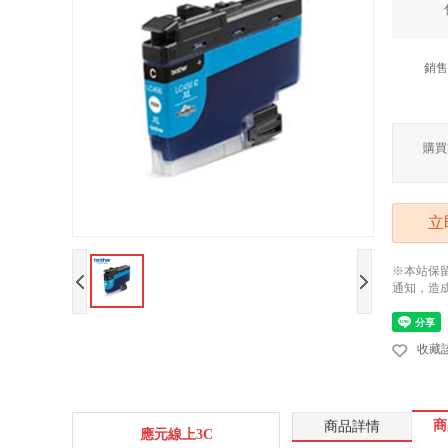
銷售
購買
立
※本站保
通知，造
收藏
商
商品詳情
應元線上3C