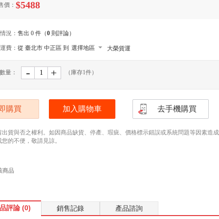
$5488
售價：
情況：
售出 0 件（
0
則評論）
運費：
從 臺北市 中正區 到
選擇地區
大榮貨運
-
﹢
數量：
（庫存
1
件）
即購買
加入購物車
去手機購買
留出貨與否之權利。如因商品缺貨、停產、瑕疵、價格標示錯誤或系統問題等因素造成無法
成您的不便，敬請見諒。
該商品
品評論 (0)
銷售記錄
產品諮詢