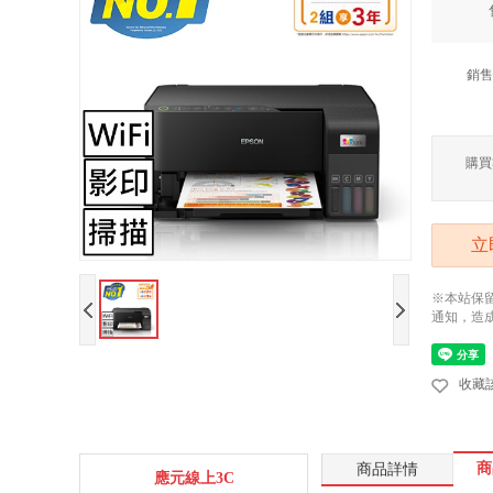
銷售
購買
立
※本站保
通知，造
收藏
商
商品詳情
應元線上3C