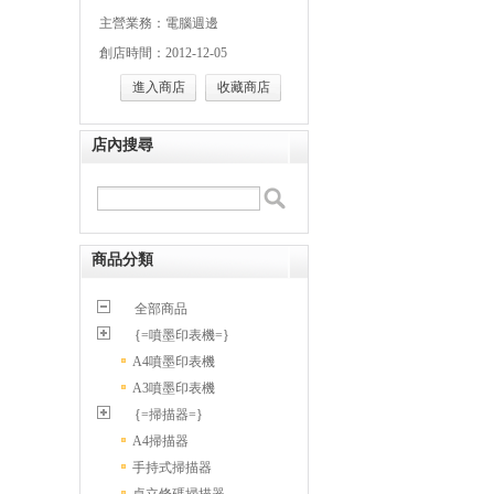
主營業務：電腦週邊
創店時間：2012-12-05
進入商店
收藏商店
店內搜尋
商品分類
全部商品
{=噴墨印表機=}
A4噴墨印表機
A3噴墨印表機
{=掃描器=}
A4掃描器
手持式掃描器