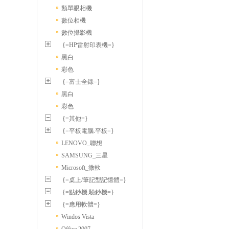
類單眼相機
數位相機
數位攝影機
{=HP雷射印表機=}
黑白
彩色
{=富士全錄=}
黑白
彩色
{=其他=}
{=平板電腦.平板=}
LENOVO_聯想
SAMSUNG_三星
Microsoft_微軟
{=桌上/筆記型記憶體=}
{=點鈔機,驗鈔機=}
{=應用軟體=}
Windos Vista