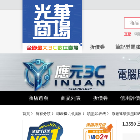
商品
商店
直播
獨
折價券
筆記型電
商店首頁
商品列表
折價券
信用評價
首頁
》
所有分類
》
印表機 / 掃描器
》
噴墨印表機
》
原廠連續供墨印
L355