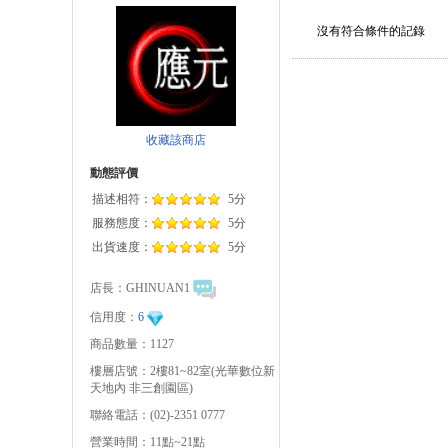
沒有符合條件的記錄
收藏該商店
動態評價
描述相符：
5分
服務態度：
5分
出貨速度：
5分
店長：
GHINUAN1
信用度：
6
商品數量：1127
樓層店號：2樓81~82室(光華數位新
天地內 非三創園區)
聯絡電話：(02)-2351 0777
營業時間：11點~21點