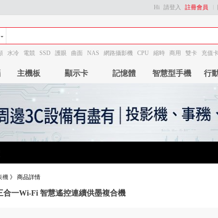
Hi
請登入
註冊會員
顯
水冷
電競
SSD
護眼
曲面
NAS
網路攝影機
CPU
縮時
商用
雙卡
充值
腦
主機板
顯示卡
記憶體
智慧型手機
行
表機
》
商品詳情
0 三合一Wi-Fi 智慧遙控連續供墨複合機