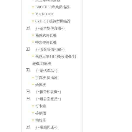
桌立條碼掃描器
BROTHER專業掃描器
MICROTEK
CZUR 非接觸型掃瞄器
{=基本型傳真機=}
熱感式傳真機
轉寫帶傳真機
{=收銀設備相關=}
熱感出單列印機/收據機/列
表機/廚房機
{=蒙恬產品=}
手寫板.掃描器
繪圖板
{=攜帶印表機=}
{=辦公室產品=}
打卡鐘
碎紙機
簡報筆
{=電腦周邊=}