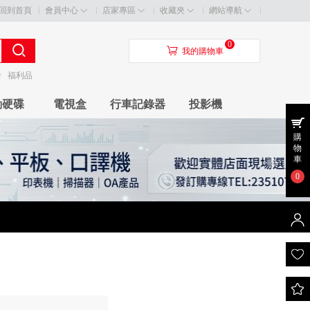
回到首頁
會員中心
店家專區
收藏夾
網站導航
0
󰃦
我的購物車
卡
福利品
動硬碟
電視盒
行車記錄器
投影機
購
物
車
0