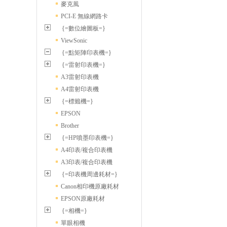
麥克風
PCI-E 無線網路卡
{=數位繪圖板=}
ViewSonic
{=點矩陣印表機=}
{=雷射印表機=}
A3雷射印表機
A4雷射印表機
{=標籤機=}
EPSON
Brother
{=HP噴墨印表機=}
A4印表/複合印表機
A3印表/複合印表機
{=印表機周邊耗材=}
Canon相印機原廠耗材
EPSON原廠耗材
{=相機=}
單眼相機