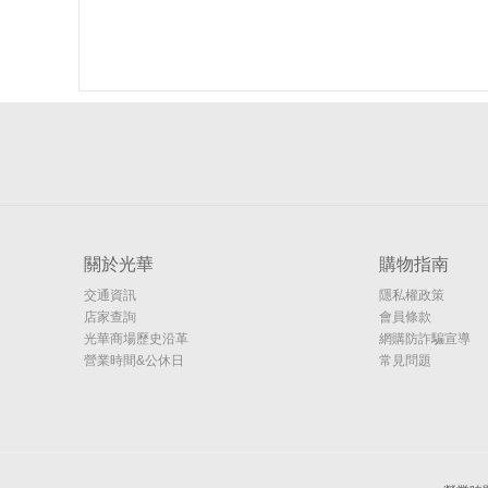
關於光華
購物指南
交通資訊
隱私權政策
店家查詢
會員條款
光華商場歷史沿革
網購防詐騙宣導
營業時間&公休日
常見問題