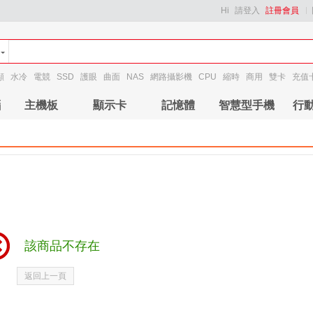
Hi
請登入
註冊會員
顯
水冷
電競
SSD
護眼
曲面
NAS
網路攝影機
CPU
縮時
商用
雙卡
充值
腦
主機板
顯示卡
記憶體
智慧型手機
行
該商品不存在
返回上一頁