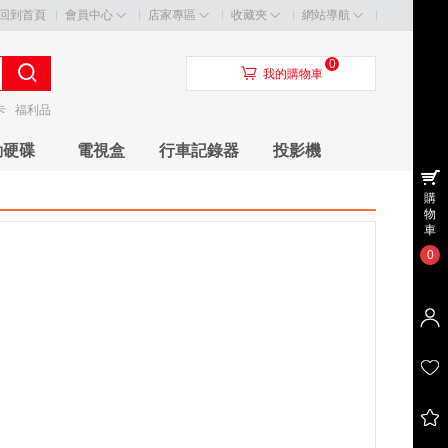
回到首頁
會員中心
店家專區
收藏夾
網站導航
0
󰃦
我的購物車
卡
福利品
動硬碟
電視盒
行車記錄器
投影機
購
物
車
0