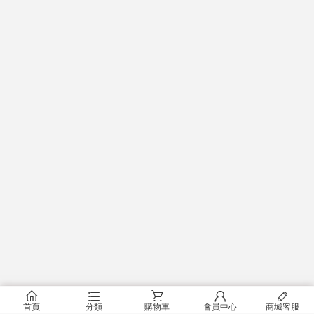
󰂠
󰂦
󰂟
󰂢
󰄦
首頁
分類
購物車
會員中心
商城客服