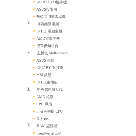
ASUD DVD燒錄機
ASUS投影機
華碩商用筆電桌機
德寶組裝電腦
INTEL 電腦主機
AMD電腦主機
便宜促銷組合
主機板 Motherboard
ASUS 華碩
GIGABYTE 技嘉
MSI 微星
INTEL主機板
中央處理器 CPU
AMD 超微
CPU 風扇
Intel 英特爾 CPU
X-Series
RAM 記憶體
Kingston 金士頓