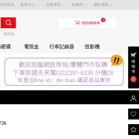
回到首頁
會員中心
店家專區
收藏夾
網站導航
0
󰃦
我的購物車
卡
福利品
動硬碟
電視盒
行車記錄器
投影機
購
物
車
0
726