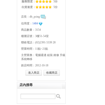
服務態度：
5分
出貨速度：
5分
店長：
db_pcing
信用度：
1484
商品數量：3154
樓層店號：3樓51-54室
聯絡電話：(02)2391-5339 28
營業時間：11點~21點
主營業務：電腦週邊 組裝 維修 升級
系統轉移
創店時間：2012-10-18
進入商店
收藏商店
店內搜尋