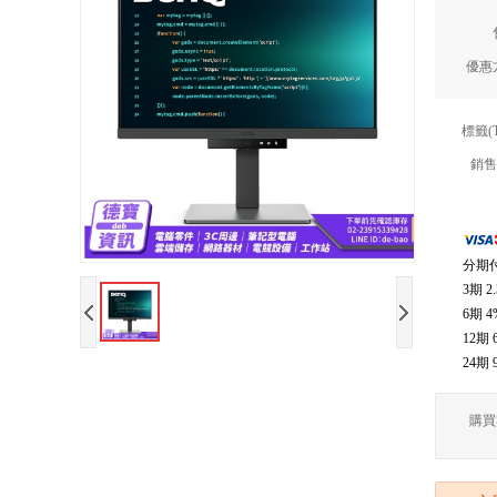
優惠
標籤(
銷售
分期
3期
2
6期
4
12期
24期
購買