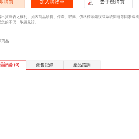
即購買
加入購物車
去手機購買
留出貨與否之權利。如因商品缺貨、停產、瑕疵、價格標示錯誤或系統問題等因素造成無法
成您的不便，敬請見諒。
該商品
品評論 (0)
銷售記錄
產品諮詢