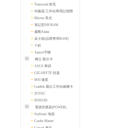
Transcend 創見
伺服器/工作站專用記憶體
Micron 美光
筆記型NB RAM
威剛Adata
金士頓(品牌專用RAM)
十銓
Apacer宇瞻
獨立 顯示卡
ASUS 華碩
GIGABYTE 技嘉
MSI 微星
Leadtek 麗台工作站繪圖卡
ZOTAC
INNO3D
電源供應器(POWER)
SeaSonic 海韻
Cooler Master
Corsair 海盜