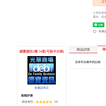
立
※本站保
通知，造
收藏
商
商品詳情
德寶資訊3樓 54室(可刷卡分期)
沒有符合條件的記錄
收藏該商店
動態評價
描述相符：
5分