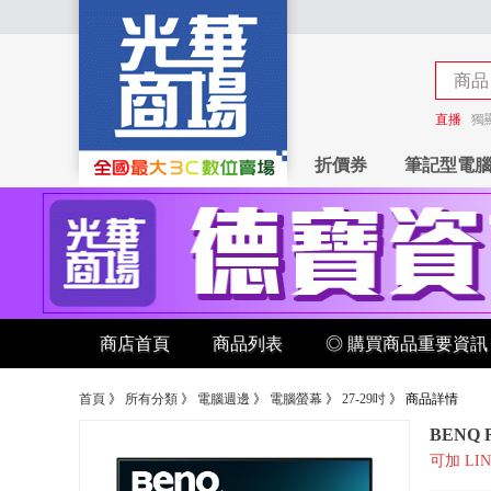
商品
商店
直播
獨
折價券
筆記型電
商店首頁
商品列表
◎ 購買商品重要資訊
首頁
》
所有分類
》
電腦週邊
》
電腦螢幕
》
27-29吋
》
商品詳情
BENQ 
可加 LIN