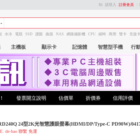
Hi
請登入
註冊會員
顯
水冷
電競
SSD
護眼
曲面
NAS
網路攝影機
CPU
縮時
商用
雙卡
充值
腦
主機板
顯示卡
記憶體
智慧型手機
行
！
發票開立說明
估價單
折價券
信用評價
RD240Q 24型2K光智慧護眼螢幕(HDMI/DP/Type-C PD90W)/041
E: de-bao 聯繫 免運