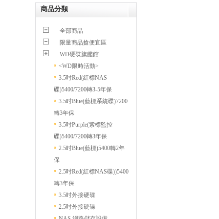
商品分類
全部商品
限量商品搶便宜區
WD硬碟旗艦館
<WD限時活動>
3.5吋Red(紅標NAS
碟)5400/7200轉3-5年保
3.5吋Blue(藍標系統碟)7200
轉3年保
3.5吋Purple(紫標監控
碟)5400/7200轉3年保
2.5吋Blue(藍標)5400轉2年
保
2.5吋Red(紅標NAS碟))5400
轉3年保
3.5吋外接硬碟
2.5吋外接硬碟
NAS 網路儲存設備