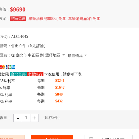
$9690
售價：
方案：
滿額免運
單筆消費滿8000元免運
單筆消費滿5件免運
TAG)：
ALC01045
情況：
售出 0 件（
0
則評論）
運費：
從 臺北市 中正區 到
選擇地區
順豐物流
7-11 店到店下單前請加 LINE: de-bao
付款限
台北富邦
永豐銀行
卡友使用，請參考下表
郵局
每期
$3241
.35
% 利率
拉拉快遞
每期
$1647
% 利率
每期
$840
6
% 利率
每期
$432
9
% 利率
-
﹢
數量：
（庫存
3
件）