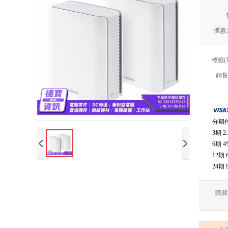
優惠
標籤(
銷售
分期
3期
2
6期
4
12期
24期
購買