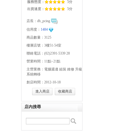
服務態度：
5分
出貨速度：
5分
店長：
db_pcing
信用度：
1484
商品數量：3125
樓層店號：3樓51-54室
聯絡電話：(02)2391-5339 28
營業時間：11點~21點
主營業務：電腦週邊 組裝 維修 升級
系統轉移
創店時間：2012-10-18
進入商店
收藏商店
店內搜尋