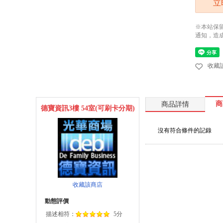
立
※本站保
通知，造
收藏
商
商品詳情
德寶資訊3樓 54室(可刷卡分期)
沒有符合條件的記錄
收藏該商店
動態評價
描述相符：
5分