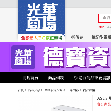
商品
商店
直播
獨
折價券
筆記型電
商店首頁
商品列表
◎ 購買商品重要資訊
首頁
》
所有分類
》
網路設備及週邊
》
路由器
》
商品詳情
ASUS 華
客訂商品 請