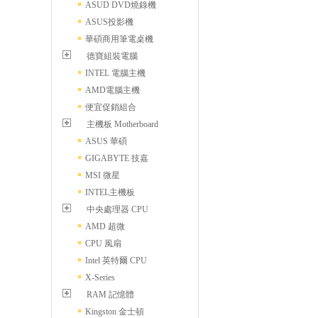
ASUD DVD燒錄機
ASUS投影機
華碩商用筆電桌機
德寶組裝電腦
INTEL 電腦主機
AMD電腦主機
便宜促銷組合
主機板 Motherboard
ASUS 華碩
GIGABYTE 技嘉
MSI 微星
INTEL主機板
中央處理器 CPU
AMD 超微
CPU 風扇
Intel 英特爾 CPU
X-Series
RAM 記憶體
Kingston 金士頓