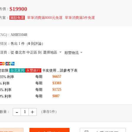
$19900
售價：
方案：
滿額免運
單筆消費滿8000元免運
單筆消費滿5件免運
TAG)：
AHB51048
情況：
售出 1 件（
0
則評論）
運費：
從 臺北市 中正區 到
選擇地區
順豐物流
7-11 店到店下單前請加 LINE: de-bao
付款限
台北富邦
永豐銀行
卡友使用，請參考下表
郵局
每期
$6657
.35
% 利率
拉拉快遞
每期
$3383
% 利率
每期
$1725
6
% 利率
每期
$887
9
% 利率
-
﹢
數量：
（庫存
1
件）