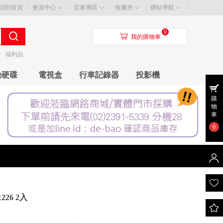
回到首頁
會員中心
店家專區
收藏夾
網站導航
0
󰃦
我的購物車
卡
福利品
動硬碟
電視盒
行車記錄器
投影機
購
物
車
0
226 2入