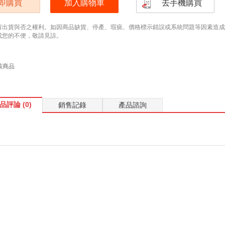
即購買
加入購物車
去手機購買
留出貨與否之權利。如因商品缺貨、停產、瑕疵、價格標示錯誤或系統問題等因素造成無法
成您的不便，敬請見諒。
該商品
品評論 (0)
銷售記錄
產品諮詢