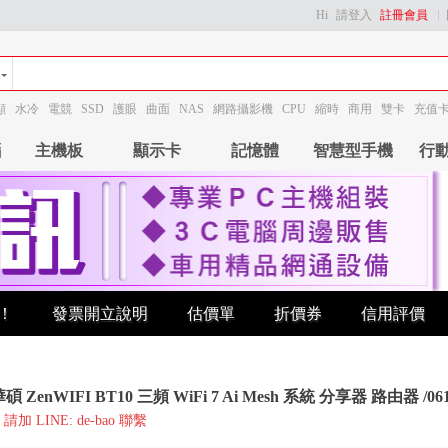
Hi
請登入
註冊會員
顯
水冷
電競
SSD
護眼
曲面
NAS
網路攝影機
CPU
縮時
商用
雙卡
充值
腦
主機板
顯示卡
記憶體
智慧型手機
行
！
發票開立說明
估價單
折價券
信用評價
碩 ZenWIFI BT10 三頻 WiFi 7 Ai Mesh 系統 分享器 路由器 /061
加 LINE: de-bao 聯繫