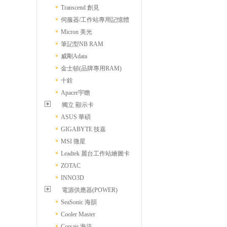
Transcend 創見
伺服器/工作站專用記憶體
Micron 美光
筆記型NB RAM
威剛Adata
金士頓(品牌專用RAM)
十銓
Apacer宇瞻
獨立 顯示卡
ASUS 華碩
GIGABYTE 技嘉
MSI 微星
Leadtek 麗台工作站繪圖卡
ZOTAC
INNO3D
電源供應器(POWER)
SeaSonic 海韻
Cooler Master
Corsair 海盜