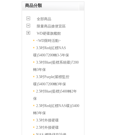
商品分類
全部商品
限量商品搶便宜區
WD硬碟旗艦館
<WD限時活動>
3.5吋Red(紅標NAS
碟)5400/7200轉3-5年保
3.5吋Blue(藍標系統碟)7200
轉3年保
3.5吋Purple(紫標監控
碟)5400/7200轉3年保
2.5吋Blue(藍標)5400轉2年
保
2.5吋Red(紅標NAS碟))5400
轉3年保
3.5吋外接硬碟
2.5吋外接硬碟
NAS 網路儲存設備