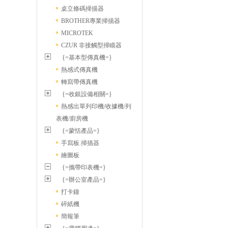
桌立條碼掃描器
BROTHER專業掃描器
MICROTEK
CZUR 非接觸型掃瞄器
{=基本型傳真機=}
熱感式傳真機
轉寫帶傳真機
{=收銀設備相關=}
熱感出單列印機/收據機/列
表機/廚房機
{=蒙恬產品=}
手寫板.掃描器
繪圖板
{=攜帶印表機=}
{=辦公室產品=}
打卡鐘
碎紙機
簡報筆