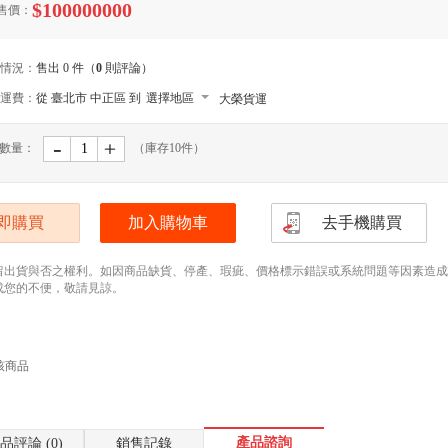
$100000000
售價：
情況：
售出 0 件（
0
則評論）
運費：
從 臺北市 中正區 到
選擇地區
大榮貨運
-
﹢
數量：
（庫存
10
件）
即購買
加入購物車
去手機購買
留出貨與否之權利。如因商品缺貨、停產、瑕疵、價格標示錯誤或系統問題等因素造成無法
成您的不便，敬請見諒。
該商品
產品諮詢
品評論 (0)
銷售記錄