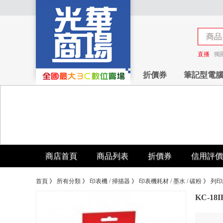
商品
商店
直播
獨
折價券
筆記型電
商店首頁
商品列表
折價券
信用評價
首頁
》
所有分類
》
印表機 / 掃描器
》
印表機耗材 / 墨水 / 碳粉
》
列印
KC-18I