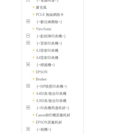
{=電腦周邊=}
麥克風
PCI-E 無線網路卡
{=數位繪圖板=}
ViewSonic
{=點矩陣印表機=}
{=雷射印表機=}
A3雷射印表機
A4雷射印表機
{=標籤機=}
EPSON
Brother
{=HP噴墨印表機=}
A4印表/複合印表機
A3印表/複合印表機
{=印表機周邊耗材=}
Canon相印機原廠耗材
EPSON原廠耗材
{=相機=}