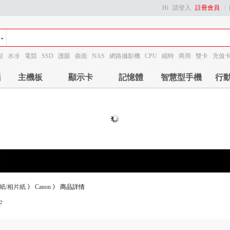
Hi
請登入
註冊會員
顯
水冷
電競
SSD
護眼
曲面
NAS
網路攝影機
CPU
縮時
商用
雙卡
充值
腦
主機板
顯示卡
記憶體
智慧型手機
行
紙/相片紙
》
Canon
》
商品詳情
F