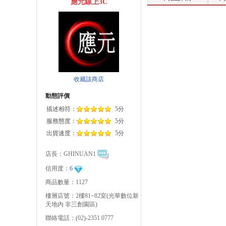
應元線上3C
收藏該商店
動態評價
描述相符：
5分
服務態度：
5分
出貨速度：
5分
店長：
GHINUAN1
信用度：
6
商品數量：1127
樓層店號：2樓81~82室(光華數位新
天地內 非三創園區)
聯絡電話：(02)-2351 0777