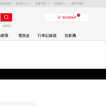
回到首頁
會員中心
店家專區
收藏夾
網站導航
0
󰃦
我的購物車
卡
福利品
動硬碟
電視盒
行車記錄器
投影機