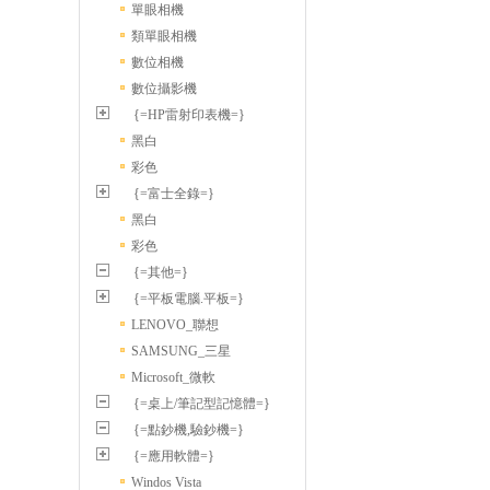
單眼相機
類單眼相機
數位相機
數位攝影機
{=HP雷射印表機=}
黑白
彩色
{=富士全錄=}
黑白
彩色
{=其他=}
{=平板電腦.平板=}
LENOVO_聯想
SAMSUNG_三星
Microsoft_微軟
{=桌上/筆記型記憶體=}
{=點鈔機,驗鈔機=}
{=應用軟體=}
Windos Vista