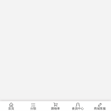
󰂠
󰂦
󰂟
󰂢
󰄦
首頁
分類
購物車
會員中心
商城客服