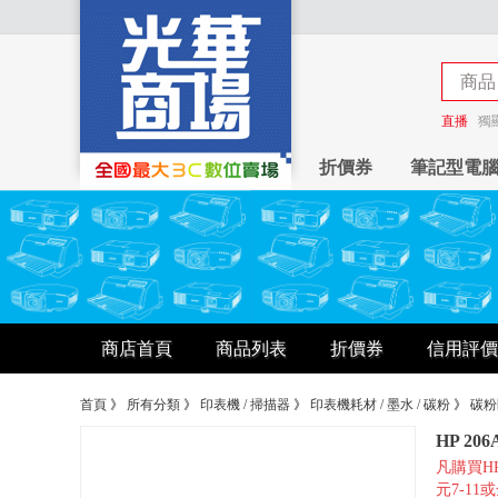
商品
商店
直播
獨
折價券
筆記型電
商店首頁
商品列表
折價券
信用評價
首頁
》
所有分類
》
印表機 / 掃描器
》
印表機耗材 / 墨水 / 碳粉
》
碳粉
HP 20
凡購買H
元7-1