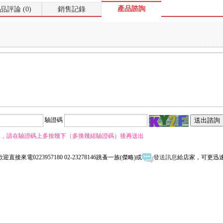
產品諮詢
品評論 (0)
銷售記錄
驗證碼
息，請在驗證碼上多按幾下（多換幾組驗證碼）後再送出
歡迎直接來電0223957180 02-23278146跳蚤一族(傑略)或
發送訊息
給店家，可更迅