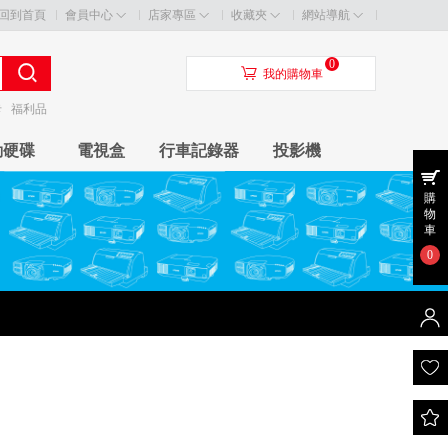
回到首頁
會員中心
店家專區
收藏夾
網站導航
0
󰃦
我的購物車
卡
福利品
動硬碟
電視盒
行車記錄器
投影機
購
物
車
0