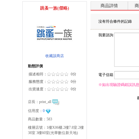
商品詳情
商
跳蚤一族(傑略)
沒有符合條件的記錄
我要諮詢
收藏該商店
動態評價
描述相符：
0分
電子信箱
服務態度：
0分
※如出現驗證碼錯誤訊
出貨速度：
0分
店長：
print_all
信用度：
0
商品數量：583
樓層店號：1樓X06櫃.2樓7.8室.2樓
38室 3樓60室(光華數位新天地)