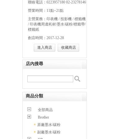
聯絡電話：0223957180 02-23278146
營業時間：11點~21點
主營業務：印表機 / 投影機 / 標籤機
/ 印表機周邊耗材/墨水/碳粉/標籤帶/
標籤紙
創店時間：2017-12-28
進入商店
收藏商店
店內搜尋
商品分類
全部商品
Brother
原廠墨水/碳粉
副廠墨水/碳粉