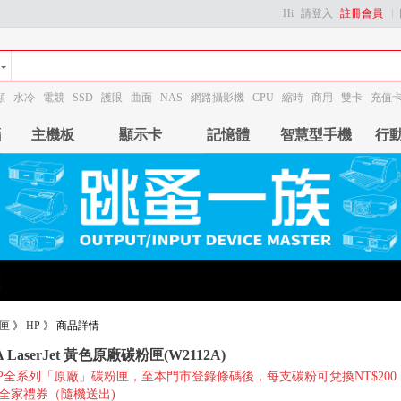
Hi
請登入
註冊會員
顯
水冷
電競
SSD
護眼
曲面
NAS
網路攝影機
CPU
縮時
商用
雙卡
充值
腦
主機板
顯示卡
記憶體
智慧型手機
行
匣
》
HP
》
商品詳情
6A LaserJet 黃色原廠碳粉匣(W2112A)
P全系列「原廠」碳粉匣，至本門市登錄條碼後，每支碳粉可兌換NT$200
1或全家禮券（隨機送出)