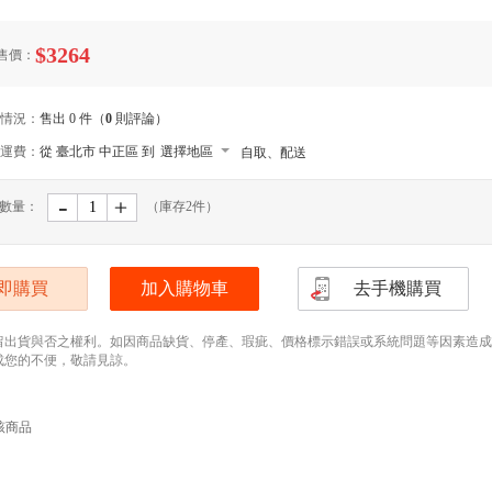
$3264
售價：
情況：
售出 0 件（
0
則評論）
運費：
從 臺北市 中正區 到
選擇地區
自取、配送
-
﹢
數量：
（庫存
2
件）
即購買
加入購物車
去手機購買
留出貨與否之權利。如因商品缺貨、停產、瑕疵、價格標示錯誤或系統問題等因素造成無法
成您的不便，敬請見諒。
該商品