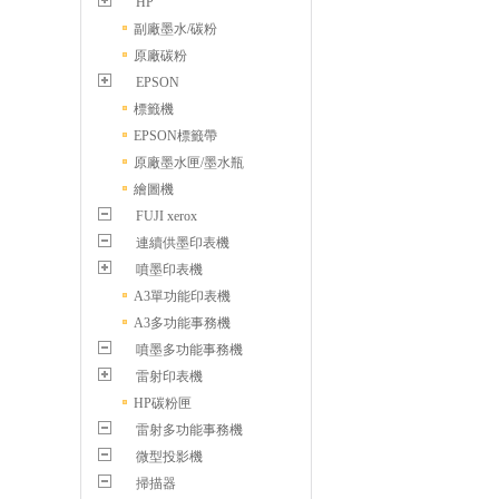
HP
副廠墨水/碳粉
原廠碳粉
EPSON
標籤機
EPSON標籤帶
原廠墨水匣/墨水瓶
繪圖機
FUJI xerox
連續供墨印表機
噴墨印表機
A3單功能印表機
A3多功能事務機
噴墨多功能事務機
雷射印表機
HP碳粉匣
雷射多功能事務機
微型投影機
掃描器