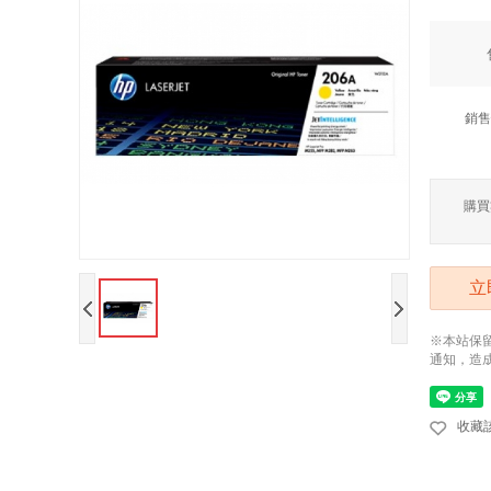
銷售
購買
立
※本站保
通知，造
收藏