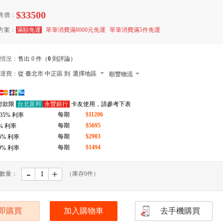
$33500
售價：
方案：
滿額免運
單筆消費滿8000元免運
單筆消費滿5件免運
情況：
售出 0 件（
0
則評論）
運費：
從 臺北市 中正區 到
選擇地區
順豐物流
7-11 店到店下單前請加 LINE: de-bao
付款限
台北富邦
永豐銀行
卡友使用，請參考下表
郵局
每期
$11206
.35
% 利率
拉拉快遞
每期
$5695
% 利率
每期
$2903
6
% 利率
每期
$1494
9
% 利率
-
﹢
數量：
（庫存
0
件）
即購買
加入購物車
去手機購買