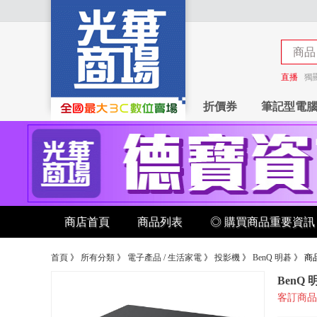
商品
商店
直播
獨
折價券
筆記型電
商店首頁
商品列表
◎ 購買商品重要資訊
首頁
》
所有分類
》
電子產品 / 生活家電
》
投影機
》
BenQ 明碁
》
商
BenQ 
客訂商品 請