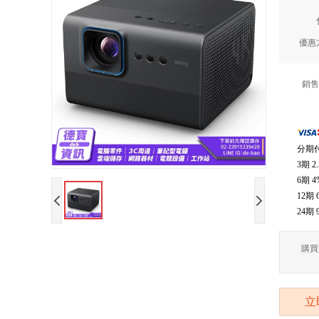
優惠
銷售
分期
3期
2
6期
4
12期
24期
購買
立