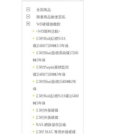
全部商品
限量商品搶便宜區
WD硬碟旗艦館
<WD限時活動>
3.5吋Red(紅標NAS
碟)5400/7200轉3-5年保
3.5吋Blue(藍標系統碟)7200
轉3年保
3.5吋Purple(紫標監控
碟)5400/7200轉3年保
2.5吋Blue(藍標)5400轉2年
保
2.5吋Red(紅標NAS碟))5400
轉3年保
3.5吋外接硬碟
2.5吋外接硬碟
NAS 網路儲存設備
2.5吋 MAC 專用外接硬碟