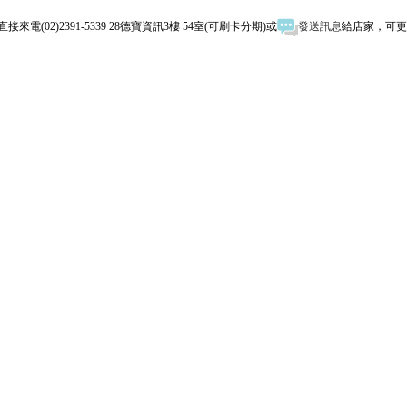
接來電(02)2391-5339 28德寶資訊3樓 54室(可刷卡分期)或
發送訊息
給店家，可更