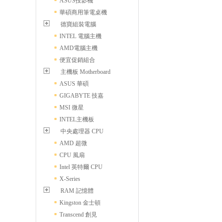
ASUS投影機
華碩商用筆電桌機
德寶組裝電腦
INTEL 電腦主機
AMD電腦主機
便宜促銷組合
主機板 Motherboard
ASUS 華碩
GIGABYTE 技嘉
MSI 微星
INTEL主機板
中央處理器 CPU
AMD 超微
CPU 風扇
Intel 英特爾 CPU
X-Series
RAM 記憶體
Kingston 金士頓
Transcend 創見