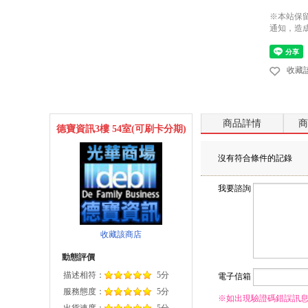
※本站保
通知，造
收藏
商品詳情
商
德寶資訊3樓 54室(可刷卡分期)
沒有符合條件的記錄
我要諮詢
收藏該商店
動態評價
描述相符：
5分
電子信箱
服務態度：
5分
※如出現驗證碼錯誤訊