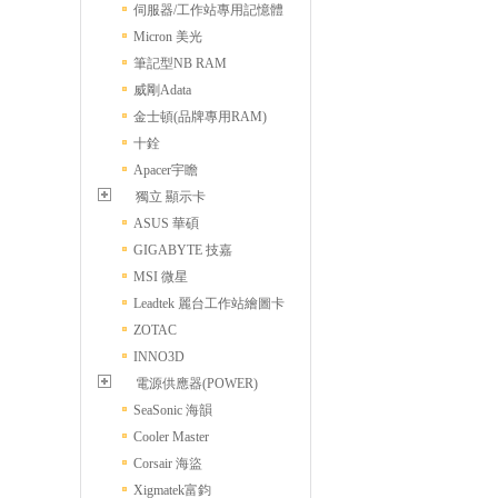
伺服器/工作站專用記憶體
Micron 美光
筆記型NB RAM
威剛Adata
金士頓(品牌專用RAM)
十銓
Apacer宇瞻
獨立 顯示卡
ASUS 華碩
GIGABYTE 技嘉
MSI 微星
Leadtek 麗台工作站繪圖卡
ZOTAC
INNO3D
電源供應器(POWER)
SeaSonic 海韻
Cooler Master
Corsair 海盜
Xigmatek富鈞