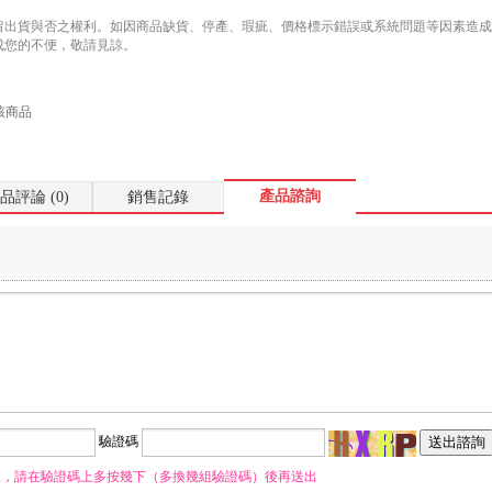
留出貨與否之權利。如因商品缺貨、停產、瑕疵、價格標示錯誤或系統問題等因素造成無法
成您的不便，敬請見諒。
該商品
產品諮詢
品評論 (0)
銷售記錄
驗證碼
息，請在驗證碼上多按幾下（多換幾組驗證碼）後再送出