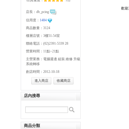
出貨速度：
5分
歡迎直
店長：
db_pcing
信用度：
1484
商品數量：3124
樓層店號：3樓51-54室
聯絡電話：(02)2391-5339 28
營業時間：11點~21點
主營業務：電腦週邊 組裝 維修 升級
系統轉移
創店時間：2012-10-18
進入商店
收藏商店
店內搜尋
商品分類