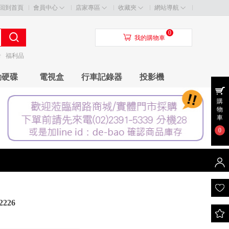
回到首頁
會員中心
店家專區
收藏夾
網站導航
0
󰃦
我的購物車
卡
福利品
動硬碟
電視盒
行車記錄器
投影機
購
物
車
0
2226