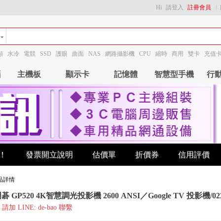
Hi
請登入
註冊會員
顯
水冷
電競
SSD
護眼
曲面
NAS
網路攝影機
CPU
縮時
商用
雙卡
充值
腦
主機板
顯示卡
記憶體
智慧型手機
行
！
發票開立說明
估價單
折價券
信用評價
品詳情
明碁 GP520 4K智慧調光投影機 2600 ANSI／Google TV 投影機/02
加 LINE: de-bao 聯繫