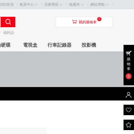
回到首頁
會員中心
店家專區
收藏夾
網站導航
0
󰃦
我的購物車
卡
福利品
動硬碟
電視盒
行車記錄器
投影機
購
物
車
0