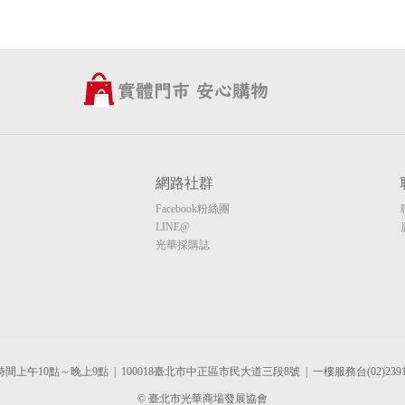
網路社群
Facebook粉絲團
LINE@
光華採購誌
間上午10點～晚上9點 | 100018臺北市中正區市民大道三段8號 | 一樓服務台(02)2391-
© 臺北市光華商場發展協會