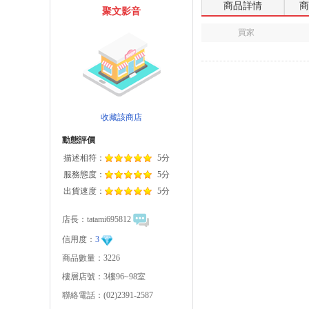
商品詳情
商
聚文影音
買家
收藏該商店
動態評價
描述相符：
5分
服務態度：
5分
出貨速度：
5分
店長：
tatami695812
信用度：
3
商品數量：3226
樓層店號：3樓96~98室
聯絡電話：(02)2391-2587