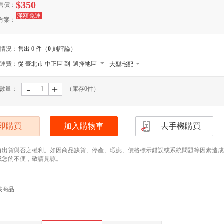
$350
售價：
滿額免運
方案：
情況：
售出 0 件（
0
則評論）
運費：
從 臺北市 中正區 到
選擇地區
大型宅配
貨到付款
-
﹢
數量：
（庫存
0
件）
宅配
即購買
加入購物車
去手機購買
留出貨與否之權利。如因商品缺貨、停產、瑕疵、價格標示錯誤或系統問題等因素造成無法
成您的不便，敬請見諒。
該商品