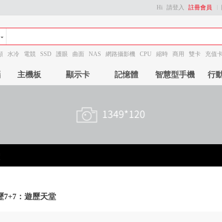
Hi
請登入
註冊會員
顯
水冷
電競
SSD
護眼
曲面
NAS
網路攝影機
CPU
縮時
商用
雙卡
充值
腦
主機板
顯示卡
記憶體
智慧型手機
行
歷7+7：遊歷天堂