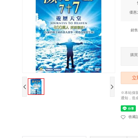
優惠
銷售
購買
立
※本站保
通知，造
收藏