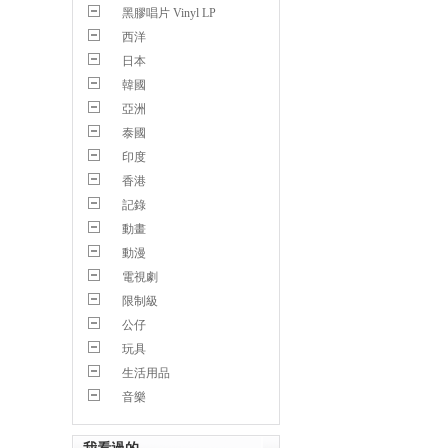
黑膠唱片 Vinyl LP
西洋
日本
韓國
亞洲
泰國
印度
香港
記錄
動畫
動漫
電視劇
限制級
公仔
玩具
生活用品
音樂