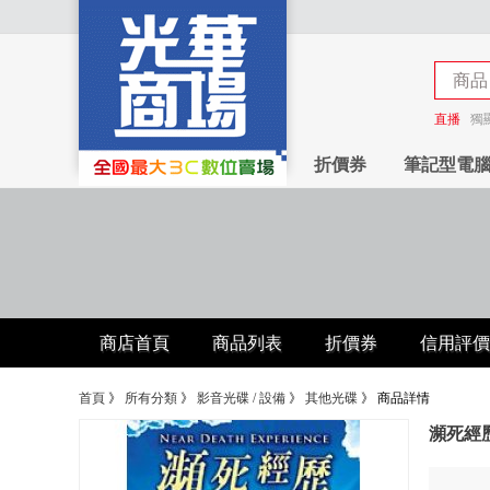
商品
商店
直播
獨
折價券
筆記型電
商店首頁
商品列表
折價券
信用評價
首頁
》
所有分類
》
影音光碟 / 設備
》
其他光碟
》
商品詳情
瀕死經