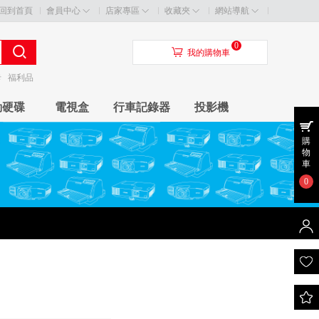
回到首頁
會員中心
店家專區
收藏夾
網站導航
0
󰃦
我的購物車
卡
福利品
動硬碟
電視盒
行車記錄器
投影機
購
物
車
0