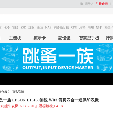
Hi
請登入
註冊會員
顯
水冷
電競
SSD
護眼
曲面
NAS
網路攝影機
CPU
縮時
商用
雙卡
充值
腦
主機板
顯示卡
記憶體
智慧型手機
行
複合機
》
商品詳情
蚤一族 EPSON L15160無線 ＷiFi 傳真四合一連供印表機
功能印表機.7/13~7/20 加贈標籤機(C410)