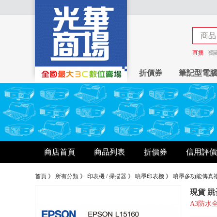
商品
商店
直播
獨
折價券
筆記型電
商店首頁
商品列表
折價券
信用評價
首頁
》
所有分類
》
印表機 / 掃描器
》
噴墨印表機
》
噴墨多功能傳真
現貨 跳
A3防水全