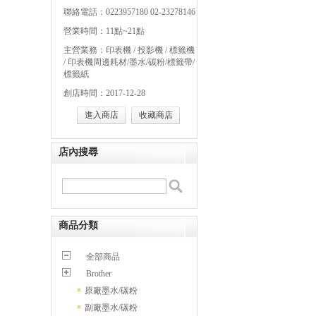
聯絡電話：0223957180 02-23278146
營業時間：11點~21點
主營業務：印表機 / 投影機 / 標籤機
/ 印表機周邊耗材/墨水/碳粉/標籤帶/
標籤紙
創店時間：2017-12-28
進入商店
收藏商店
店內搜尋
商品分類
全部商品
Brother
原廠墨水/碳粉
副廠墨水/碳粉