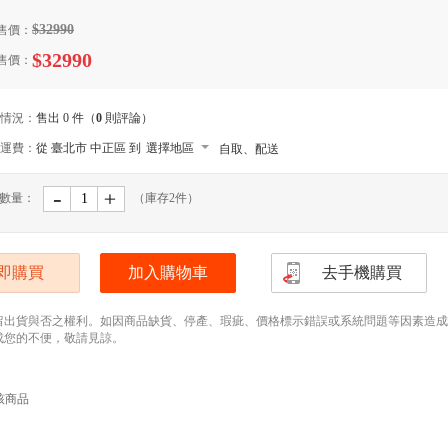
$32990
售價：
$32990
售價：
情況：
售出 0 件（
0
則評論）
運費：
從 臺北市 中正區 到
選擇地區
自取、配送
-
﹢
數量：
（庫存
2
件）
即購買
加入購物車
去手機購買
留出貨與否之權利。如因商品缺貨、停產、瑕疵、價格標示錯誤或系統問題等因素造成無法
成您的不便，敬請見諒。
該商品