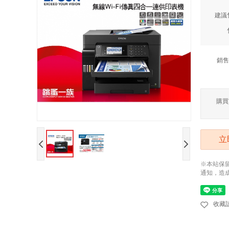
建議
銷售
購買
立
※本站保
通知，造
收藏