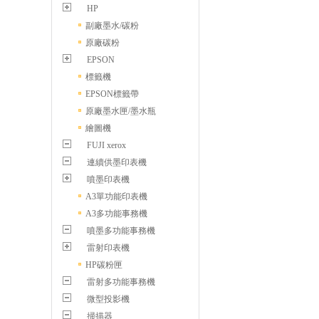
HP
副廠墨水/碳粉
原廠碳粉
EPSON
標籤機
EPSON標籤帶
原廠墨水匣/墨水瓶
繪圖機
FUJI xerox
連續供墨印表機
噴墨印表機
A3單功能印表機
A3多功能事務機
噴墨多功能事務機
雷射印表機
HP碳粉匣
雷射多功能事務機
微型投影機
掃描器