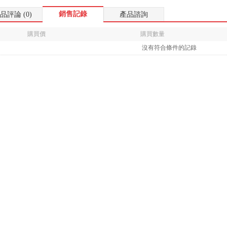
銷售記錄
品評論 (0)
產品諮詢
購買價
購買數量
沒有符合條件的記錄