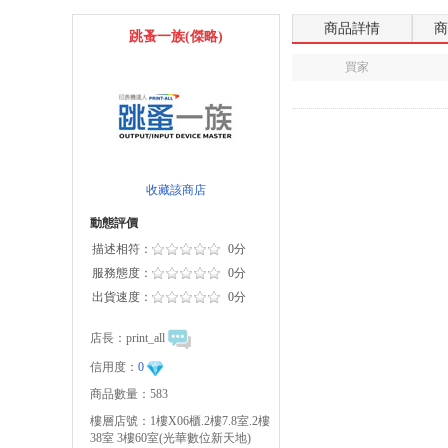
商品詳情
商
跳蚤一族(傑略)
買家
收藏該商店
動態評價
描述相符：
0分
服務態度：
0分
出貨速度：
0分
店長：
print_all
信用度：
0
商品數量：583
樓層店號：1樓X06櫃.2樓7.8室.2樓
38室 3樓60室(光華數位新天地)