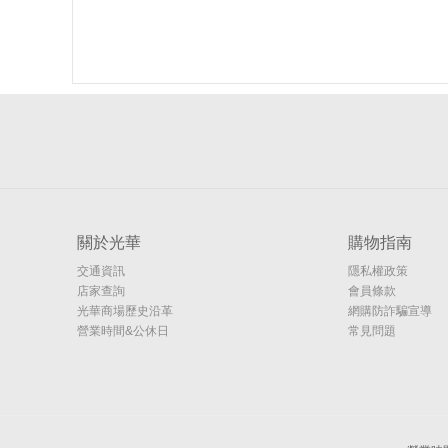
關於光華
購物指南
交通資訊
隱私權政策
店家查詢
會員條款
光華商場歷史沿革
網購防詐騙宣導
營業時間&公休日
常見問題