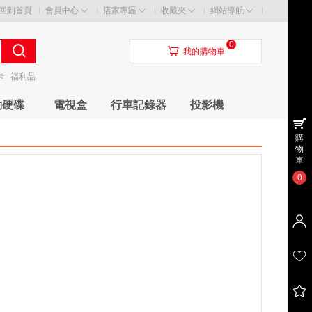
回到首頁
會員中心
店家專區
收藏夾
網站導航
0
󰃦
我的購物車
卡
福利品
動硬碟
電視盒
行車記錄器
投影機
購
物
車
0