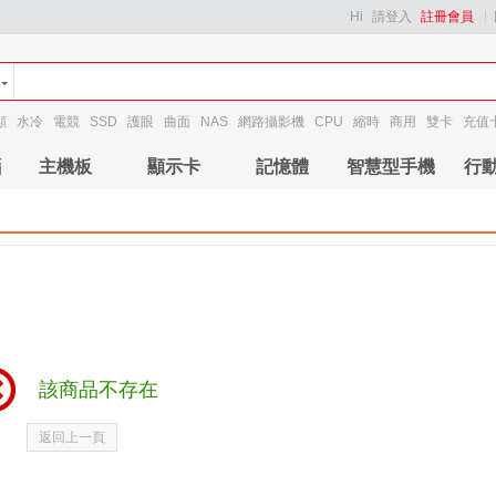
Hi
請登入
註冊會員
顯
水冷
電競
SSD
護眼
曲面
NAS
網路攝影機
CPU
縮時
商用
雙卡
充值
腦
主機板
顯示卡
記憶體
智慧型手機
行
該商品不存在
返回上一頁