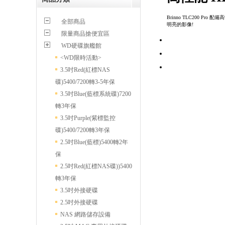
Brinno TLC200 Pr
全部商品
明亮的影像!
限量商品搶便宜區
WD硬碟旗艦館
<WD限時活動>
3.5吋Red(紅標NAS
碟)5400/7200轉3-5年保
3.5吋Blue(藍標系統碟)7200
轉3年保
3.5吋Purple(紫標監控
碟)5400/7200轉3年保
2.5吋Blue(藍標)5400轉2年
保
2.5吋Red(紅標NAS碟))5400
轉3年保
3.5吋外接硬碟
2.5吋外接硬碟
NAS 網路儲存設備