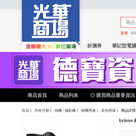
商品
商店
直播
獨
折價券
筆記型電
商店首頁
商品列表
◎ 購買商品重要資訊
首頁
》
所有分類
》
相機 / 攝影機
》
相機周邊
》
其他周邊
》
商品詳情
brinno