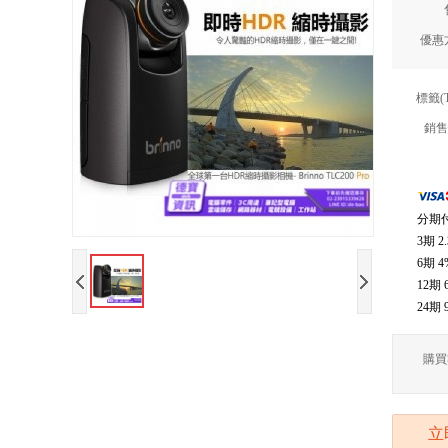
優惠
標籤(
銷售
分期
3期
2
6期
4
12期
24期
購買
立