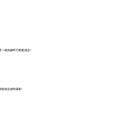
，僅需一個按鍵即可輕鬆搞定!
，輕鬆搞定縮時攝影!