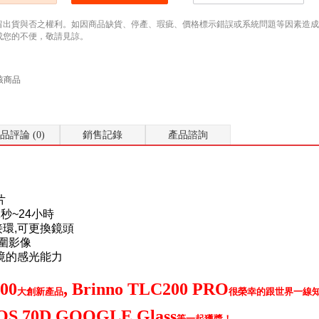
留出貨與否之權利。如因商品缺貨、停產、瑕疵、價格標示錯誤或系統問題等因素造成無法
成您的不便，敬請見諒。
該商品
品評論 (0)
銷售記錄
產品諮詢
片
秒~24小時
頭接環,可更換鏡頭
範圍影像
境的感光能力
00
, Brinno TLC200 PRO
大創新產品
很榮幸的跟世界一線
S 70D,GOOGLE Glass
等一起獲獎！