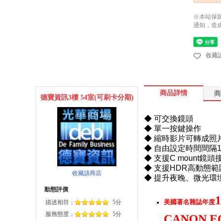
※本站保
通知，造
收藏
商品詳情
商
德寶資訊3樓 54室(可刷卡分期)
◆ 可交換鏡頭
◆ 單一按鍵操作
◆ 縮時影片可轉成照
◆ 自由設定時間間隔1
◆ 支援C mount鏡
◆ 支援HDR高動態
收藏該商店
◆ 提升夜晚、微光環
動態評價
1
美國著名雜誌年度
描述相符：
5分
服務態度：
5分
CANON EO