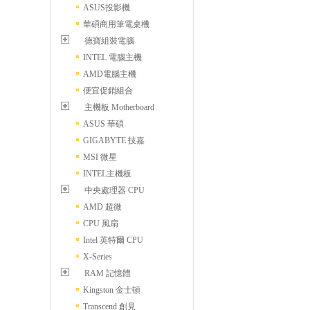
ASUS投影機
華碩商用筆電桌機
德寶組裝電腦
INTEL 電腦主機
AMD電腦主機
便宜促銷組合
主機板 Motherboard
ASUS 華碩
GIGABYTE 技嘉
MSI 微星
INTEL主機板
中央處理器 CPU
AMD 超微
CPU 風扇
Intel 英特爾 CPU
X-Series
RAM 記憶體
Kingston 金士頓
Transcend 創見