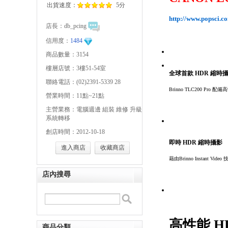
出貨速度：
5分
http://www.popsci.c
店長：
db_pcing
信用度：
1484
商品數量：3154
樓層店號：3樓51-54室
全球首款 HDR 縮時
聯絡電話：(02)2391-5339 28
Brinno TLC200 
營業時間：11點~21點
主營業務：電腦週邊 組裝 維修 升級
系統轉移
創店時間：2012-10-18
即時 HDR 縮時攝影
進入商店
收藏商店
藉由Brinno Insta
店內搜尋
高性能 H
商品分類