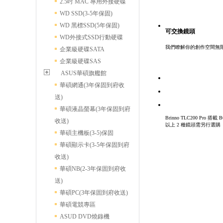
2.5吋 MAC 專用外接硬碟
WD SSD(3-5年保固)
WD 黑標SSD(5年保固)
可交換鏡頭
WD外接式SSD行動硬碟
我們瞭解你的創作空間無
企業級硬碟SATA
企業級硬碟SAS
ASUS華碩旗艦館
華碩網通(3年保固到府收
送)
華碩液晶螢幕(3年保固到府
Brinno TLC200 Pro 搭
收送)
以上 2 種鏡頭需另行選購
華碩主機板(3-5)保固
華碩顯示卡(3-5年保固到府
收送)
華碩NB(2-3年保固到府收
送)
華碩PC(3年保固到府收送)
華碩電競專區
ASUD DVD燒錄機