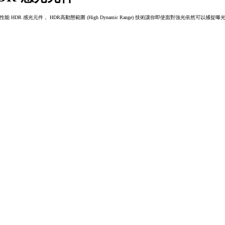
o 配備高性能 HDR 感光元件， HDR高動態範圍 (High Dynamic Range) 技術讓你即使面對強光依然可以捕