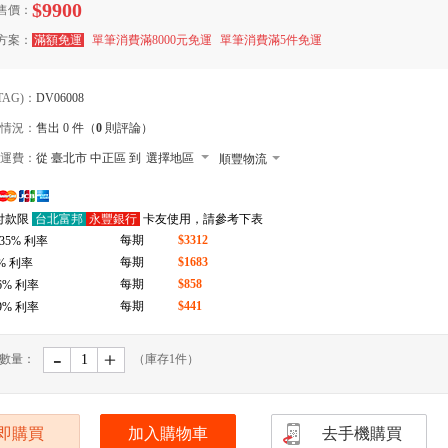
$9900
售價：
方案：
滿額免運
單筆消費滿8000元免運
單筆消費滿5件免運
TAG)：
DV06008
情況：
售出 0 件（
0
則評論）
運費：
從 臺北市 中正區 到
選擇地區
順豐物流
7-11 店到店下單前請加 LINE: de-bao
付款限
台北富邦
永豐銀行
卡友使用，請參考下表
郵局
每期
$3312
.35
% 利率
拉拉快遞
每期
$1683
% 利率
每期
$858
6
% 利率
每期
$441
9
% 利率
-
﹢
數量：
（庫存
1
件）
即購買
加入購物車
去手機購買