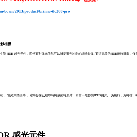
om/bown/2013/product/brinno-tlc200-pro
攝影相機
Pro 配備高性能 HDR 感光元件，即使面對強光依然可以捕捉曝光均衡的縮時影像! 而這完美的HDR縮時攝影
nt Video 技術， 當結束拍攝時， 縮時影像已經即時轉成縮時影片，而非一堆靜態JPEG照片。 免編輯，免轉檔
DR 感光元件