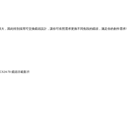
限大，因此特別採用可交換鏡頭設計，讓你可依照需求更換不同焦段的鏡頭，滿足你的創作需求!
載 BCS24-70 鏡頭示範影片