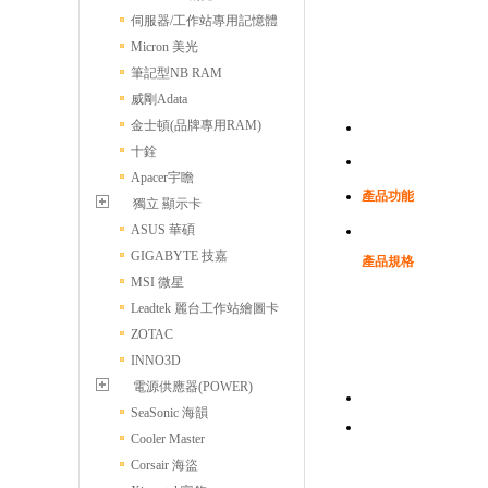
伺服器/工作站專用記憶體
Micron 美光
筆記型NB RAM
威剛Adata
金士頓(品牌專用RAM)
十銓
Apacer宇瞻
產品功能
獨立 顯示卡
ASUS 華碩
GIGABYTE 技嘉
產品規格
MSI 微星
Leadtek 麗台工作站繪圖卡
ZOTAC
INNO3D
電源供應器(POWER)
SeaSonic 海韻
Cooler Master
Corsair 海盜