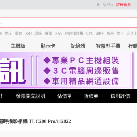
Hi
請登入
註冊會員
顯
水冷
電競
SSD
護眼
曲面
NAS
網路攝影機
CPU
縮時
商用
雙卡
充值
腦
主機板
顯示卡
記憶體
智慧型手機
行
！
發票開立說明
估價單
折價券
信用評價
 縮時攝影相機 TLC200 Pro/112022