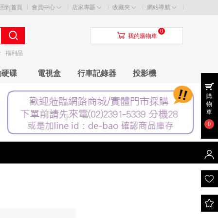
回到首頁
會員中心
店家專區
收藏夾
網站導航
0
󰃦
我的購物車
卡
福利品
動硬碟
電視盒
行車記錄器
投影機
購
物
車
0