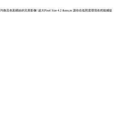
捉曝光均衡且色彩繽紛的完美影像! 超大Pixel Size 4.2 &mu;m 讓你在低照度環境依然能捕捉