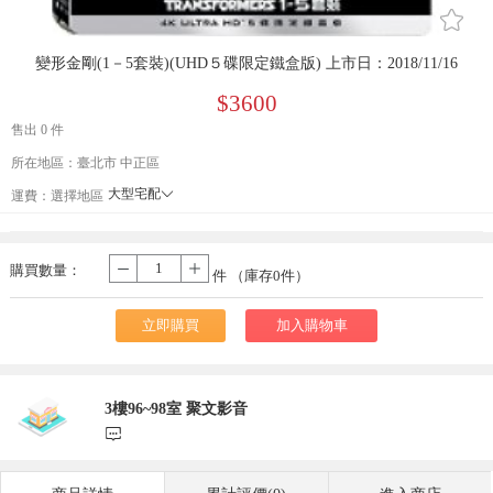
󰄔
變形金剛(1－5套裝)(UHD５碟限定鐵盒版) 上市日：2018/11/16
$3600
售出 0 件
所在地區：臺北市 中正區
大型宅配
󰄘
運費：
選擇地區
貨到付款
宅配
購買數量：
-
+
件 （庫存
0
件）
立即購買
加入購物車
3樓96~98室 聚文影音
󰃨