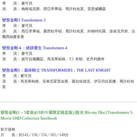
導 演： 麥可貝
演 員： 梅根福克斯、西亞李畢福、喬許杜哈莫、雷恩威爾森
變形金剛3 Transformers 3
導 演： 麥可貝
演 員： 西亞李畢福、蘿西杭亭頓、喬許杜哈莫、約翰特托羅、派崔克丹契、法
蘭西絲麥多曼
變形金剛４：絕跡重生 Transformers 4
導 演： 麥可貝
演 員： 妮可拉佩爾茲、馬克華柏格、T.J. 米勒、史丹利圖奇
變形金剛5：最終騎士 TRANSFORMERS：THE LAST KNIGHT
導 演：麥可貝
演 員：馬克華柏格、安東尼霍普金斯、蘿拉哈德克、伊莎貝拉莫娜、喬許杜哈
莫
變形金剛(1－5套裝)(UHD５碟限定鐵盒版) [藍光 Blu-ray Disc] Transformers 5-
Movie UHD Collection Steelbook
影片規格
片 長：約143／150／154／165／149分