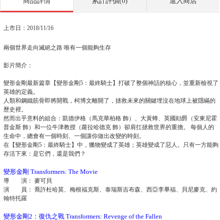
商品詳情
累計評價(0)
進入商店
上市日：2018/11/16
兩個世界走向滅絕之路 唯有一個能夠生存
影片簡介：
變形金剛最新篇章【變形金剛5：最終騎士】打破了整個神話的核心，並重新檢視了
英雄的定義。
人類和鋼鐵筋骨即將開戰，柯博文離開了，拯救未來的關鍵埋沒在地球上被隱瞞的
歷史裡。
然而出乎意料的組合：凱德伊格（馬克華柏格 飾）、大黃蜂、英國勛爵（安東尼霍
普金斯 飾）和一位牛津教授（蘿拉哈德克 飾）卻肩扛拯救世界的重擔。 每個人的
生命中，總會有一個時刻、一個讓你做出改變的時刻。
在【變形金剛5：最終騎士】中，獵物變成了英雄；英雄變成了惡人。只有一方能夠
存活下來：是它們，還是我們？
變形金剛 Transformers: The Movie
導 演： 麥可貝
演 員： 喬許杜哈莫、梅根福克斯、泰瑞斯吉布森、西亞李畢福、貝尼麥克、約
翰特托羅
變形金剛2：復仇之戰 Transformers: Revenge of the Fallen