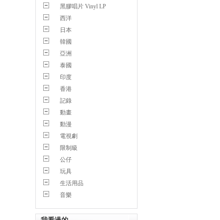
黑膠唱片 Vinyl LP
西洋
日本
韓國
亞洲
泰國
印度
香港
記錄
動畫
動漫
電視劇
限制級
公仔
玩具
生活用品
音樂