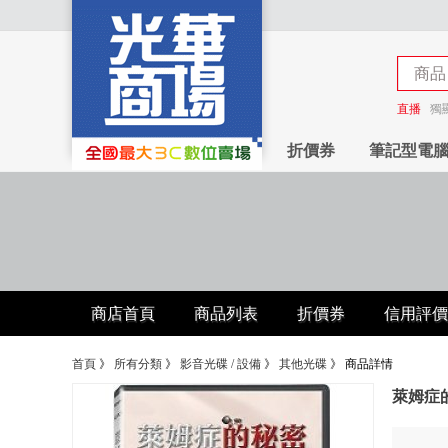
商品
商店
直播
獨
折價券
筆記型電
商店首頁
商品列表
折價券
信用評價
首頁
》
所有分類
》
影音光碟 / 設備
》
其他光碟
》
商品詳情
萊姆症