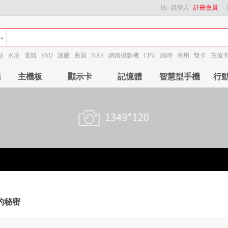
Hi
請登入
註冊會員
顯
水冷
電競
SSD
護眼
曲面
NAS
網路攝影機
CPU
縮時
商用
雙卡
充值
腦
主機板
顯示卡
記憶體
智慧型手機
行
的秘密