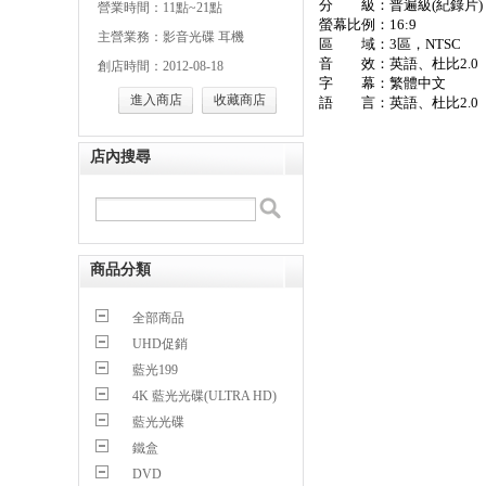
分 級：普遍級(紀錄片)
營業時間：11點~21點
螢幕比例：16:9
主營業務：影音光碟 耳機
區 域：3區，NTSC
音 效：英語、杜比2.0
創店時間：2012-08-18
字 幕：繁體中文
進入商店
收藏商店
語 言：英語、杜比2.0
店內搜尋
商品分類
全部商品
UHD促銷
藍光199
4K 藍光光碟(ULTRA HD)
藍光光碟
鐵盒
DVD