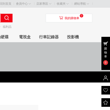
回到首頁
會員中心
店家專區
收藏夾
網站導航
0
󰃦
我的購物車
卡
福利品
動硬碟
電視盒
行車記錄器
投影機
購
物
車
0