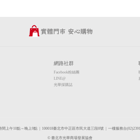
網路社群
Facebook粉絲團
LINE@
光華採購誌
間上午10點～晚上9點 | 100018臺北市中正區市民大道三段8號 | 一樓服務台(02)2391-
© 臺北市光華商場發展協會