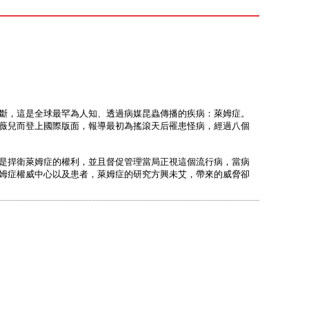
斷，這是全球最罕為人知、透過病媒昆蟲傳播的疾病：萊姆症。
薇兒而登上國際版面，報導最初為搖滾天后罹患怪病，經過八個
是捍衛萊姆症的權利，並且督促管理當局正視這個流行病，當病
姆症權威中心以及患者，萊姆症的研究方興未艾，帶來的威脅卻