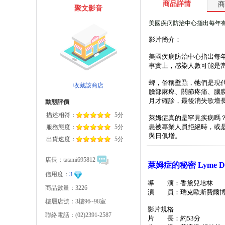
商品詳情
商
聚文影音
美國疾病防治中心指出每年有
影片簡介：
美國疾病防治中心指出每年
事實上，感染人數可能是當
蜱，俗稱壁蝨，牠們是現
收藏該商店
臉部麻痺、關節疼痛、腦
月才確診，最後消失歌壇
動態評價
描述相符：
5分
萊姆症真的是罕見疾病嗎
患被專業人員拒絕時，或
服務態度：
5分
與日俱增。
出貨速度：
5分
店長：
tatami695812
萊姆症的秘密 Lyme Dis
信用度：
3
導 演：香黛兒培林
商品數量：3226
演 員：瑞克歐斯費爾博
樓層店號：3樓96~98室
影片規格
聯絡電話：(02)2391-2587
片 長：約53分