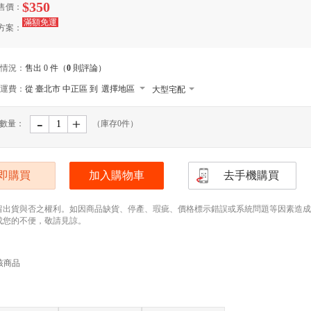
$350
售價：
滿額免運
方案：
情況：
售出 0 件（
0
則評論）
運費：
從 臺北市 中正區 到
選擇地區
大型宅配
貨到付款
-
﹢
數量：
（庫存
0
件）
宅配
即購買
加入購物車
去手機購買
留出貨與否之權利。如因商品缺貨、停產、瑕疵、價格標示錯誤或系統問題等因素造成無法
成您的不便，敬請見諒。
該商品