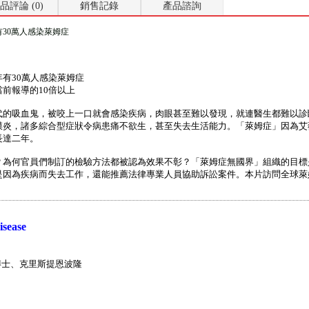
品評論 (0)
銷售記錄
產品諮詢
30萬人感染萊姆症
有30萬人感染萊姆症
前報導的10倍以上
代的吸血鬼，被咬上一口就會感染疾病，肉眼甚至難以發現，就連醫生都難以診
膜炎，諸多綜合型症狀令病患痛不欲生，甚至失去生活能力。「萊姆症」因為艾
長達二年。
？為何官員們制訂的檢驗方法都被認為效果不彰？「萊姆症無國界」組織的目標
是因為疾病而失去工作，還能推薦法律專業人員協助訴訟案件。本片訪問全球萊
ease
士、克里斯提恩波隆