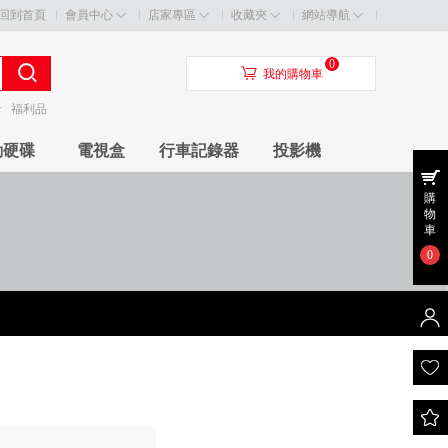
回到首頁
會員中心
店家專區
收藏夾
網站導航
0
󰃦
我的購物車
卡
福利品
動硬碟
電視盒
行車記錄器
投影機
購
物
車
0