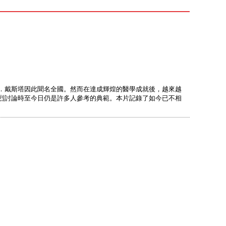
賈克．戴斯塔因此聞名全國。然而在達成輝煌的醫學成就後，越來越
烈討論時至今日仍是許多人參考的典範。本片記錄了如今已不相