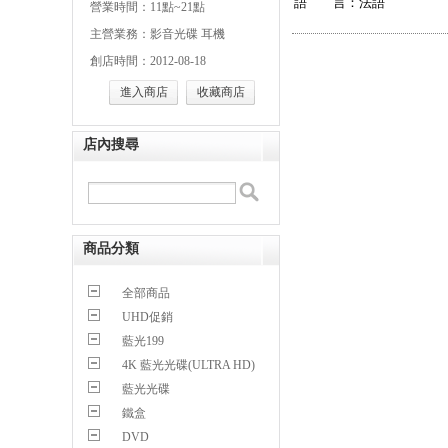
語 言：法語
營業時間：11點~21點
主營業務：影音光碟 耳機
創店時間：2012-08-18
進入商店
收藏商店
店內搜尋
商品分類
全部商品
UHD促銷
藍光199
4K 藍光光碟(ULTRA HD)
藍光光碟
鐵盒
DVD