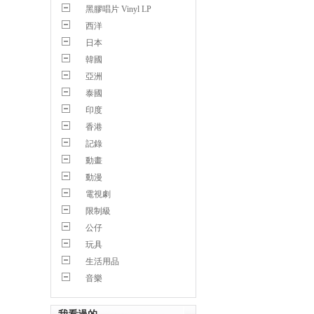
黑膠唱片 Vinyl LP
西洋
日本
韓國
亞洲
泰國
印度
香港
記錄
動畫
動漫
電視劇
限制級
公仔
玩具
生活用品
音樂