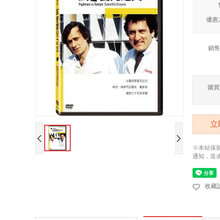
優惠
銷售
購買
立
※本站保
通知，造
收藏