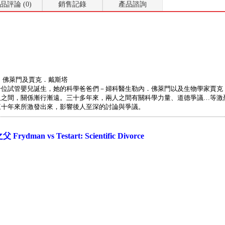
品評論 (0)
銷售記錄
產品諮詢
．佛萊門及賈克．戴斯塔
法國第一位試管嬰兒誕生，她的科學爸爸們－婦科醫生勒內．佛萊門以及生物學家
人之間，關係漸行漸遠。三十多年來，兩人之間有關科學力量、道德爭議…等激
三十年來所激發出來，影響後人至深的討論與爭議。
an vs Testart: Scientific Divorce