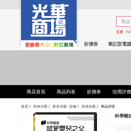
商品
商店
直播
獨
折價券
筆記型電
商店首頁
商品列表
折價券
信用評價
首頁
》
所有分類
》
影音光碟 / 設備
》
其他光碟
》
商品詳情
科學離