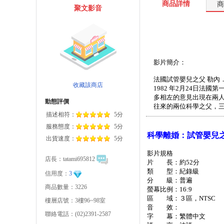
商品詳情
商
聚文影音
影
片簡介：
法國試管嬰兒之父 勒內
收藏該商店
1982 年2月24日
多相左的意見出現在兩
動態評價
往來的兩位科學之父，
描述相符：
5分
服務態度：
5分
科學離婚：試管嬰兒之父 Frydm
出貨速度：
5分
影片規格
店長：
tatami695812
片 長：約52分
類 型：紀錄級
信用度：
3
分 級：普遍
商品數量：3226
螢幕比例：16:9
區 域：３區，NTSC
樓層店號：3樓96~98室
音 效：
聯絡電話：(02)2391-2587
字 幕：繁體中文