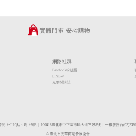
網路社群
Facebook粉絲團
LINE@
光華採購誌
間上午10點～晚上9點 | 100018臺北市中正區市民大道三段8號 | 一樓服務台(02)2391-
© 臺北市光華商場發展協會