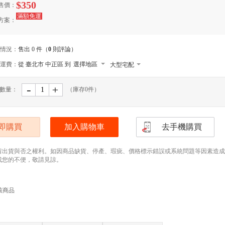
$350
售價：
滿額免運
方案：
情況：
售出 0 件（
0
則評論）
運費：
從 臺北市 中正區 到
選擇地區
大型宅配
貨到付款
-
﹢
數量：
（庫存
0
件）
宅配
即購買
加入購物車
去手機購買
留出貨與否之權利。如因商品缺貨、停產、瑕疵、價格標示錯誤或系統問題等因素造成無法
成您的不便，敬請見諒。
該商品