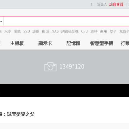
Hi
請登入
註冊會員
顯
水冷
電競
SSD
護眼
曲面
NAS
網路攝影機
CPU
縮時
商用
雙卡
充值
腦
主機板
顯示卡
記憶體
智慧型手機
行
婚：試管嬰兒之父